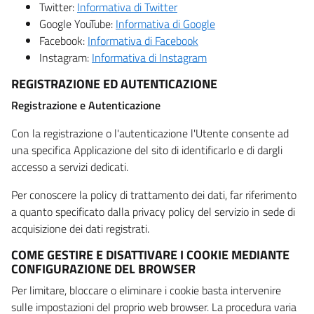
Twitter:
Informativa di Twitter
Google YouTube:
Informativa di Google
Facebook:
Informativa di Facebook
Instagram:
Informativa di Instagram
REGISTRAZIONE ED AUTENTICAZIONE
Registrazione e Autenticazione
Con la registrazione o l'autenticazione l'Utente consente ad
una specifica Applicazione del sito di identificarlo e di dargli
accesso a servizi dedicati.
Per conoscere la policy di trattamento dei dati, far riferimento
a quanto specificato dalla privacy policy del servizio in sede di
acquisizione dei dati registrati.
COME GESTIRE E DISATTIVARE I COOKIE MEDIANTE
CONFIGURAZIONE DEL BROWSER
Per limitare, bloccare o eliminare i cookie basta intervenire
sulle impostazioni del proprio web browser. La procedura varia