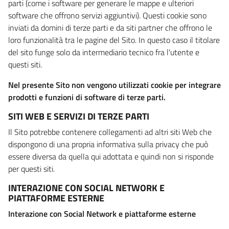
parti (come i software per generare le mappe e ulteriori
software che offrono servizi aggiuntivi). Questi cookie sono
inviati da domini di terze parti e da siti partner che offrono le
loro funzionalità tra le pagine del Sito. In questo caso il titolare
del sito funge solo da intermediario tecnico fra l'utente e
questi siti.
Nel presente Sito non vengono utilizzati cookie per integrare
prodotti e funzioni di software di terze parti.
SITI WEB E SERVIZI DI TERZE PARTI
Il Sito potrebbe contenere collegamenti ad altri siti Web che
dispongono di una propria informativa sulla privacy che può
essere diversa da quella qui adottata e quindi non si risponde
per questi siti.
INTERAZIONE CON SOCIAL NETWORK E
PIATTAFORME ESTERNE
Interazione con Social Network e piattaforme esterne