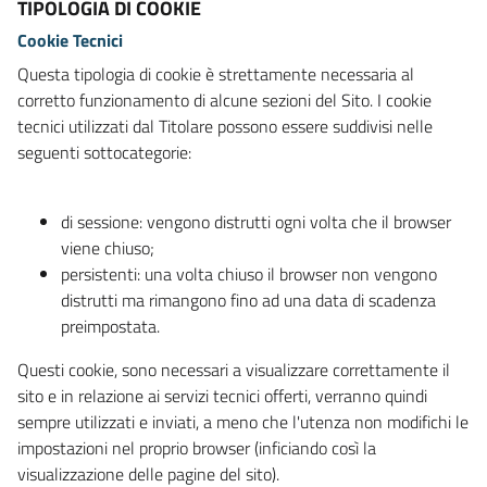
TIPOLOGIA DI COOKIE
Cookie Tecnici
Questa tipologia di cookie è strettamente necessaria al
corretto funzionamento di alcune sezioni del Sito. I cookie
tecnici utilizzati dal Titolare possono essere suddivisi nelle
seguenti sottocategorie:
di sessione: vengono distrutti ogni volta che il browser
viene chiuso;
persistenti: una volta chiuso il browser non vengono
distrutti ma rimangono fino ad una data di scadenza
preimpostata.
Questi cookie, sono necessari a visualizzare correttamente il
sito e in relazione ai servizi tecnici offerti, verranno quindi
sempre utilizzati e inviati, a meno che l'utenza non modifichi le
impostazioni nel proprio browser (inficiando così la
visualizzazione delle pagine del sito).