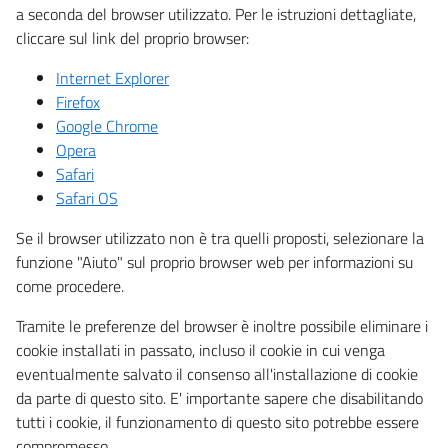
a seconda del browser utilizzato. Per le istruzioni dettagliate,
cliccare sul link del proprio browser:
Internet Explorer
Firefox
Google Chrome
Opera
Safari
Safari OS
Se il browser utilizzato non è tra quelli proposti, selezionare la
funzione "Aiuto" sul proprio browser web per informazioni su
come procedere.
Tramite le preferenze del browser è inoltre possibile eliminare i
cookie installati in passato, incluso il cookie in cui venga
eventualmente salvato il consenso all'installazione di cookie
da parte di questo sito. E' importante sapere che disabilitando
tutti i cookie, il funzionamento di questo sito potrebbe essere
compromesso.