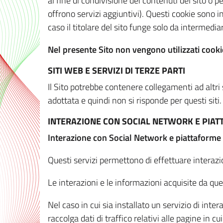
al fine di condivisione dei contenuti del sito o 
offrono servizi aggiuntivi). Questi cookie sono in
caso il titolare del sito funge solo da intermediar
Nel presente Sito non vengono utilizzati cookie
SITI WEB E SERVIZI DI TERZE PARTI
Il Sito potrebbe contenere collegamenti ad altri
adottata e quindi non si risponde per questi siti.
INTERAZIONE CON SOCIAL NETWORK E PIA
Interazione con Social Network e piattaforme
Questi servizi permettono di effettuare interazi
Le interazioni e le informazioni acquisite da qu
Nel caso in cui sia installato un servizio di inter
raccolga dati di traffico relativi alle pagine in cui