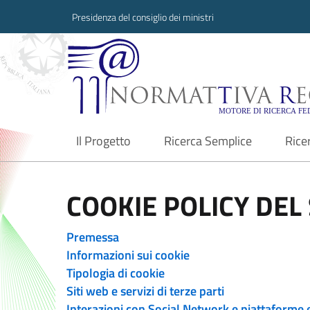
Presidenza del consiglio dei ministri
Normattiva Region
Il Progetto
Ricerca Semplice
Rice
current
COOKIE POLICY DEL 
Premessa
Informazioni sui cookie
Tipologia di cookie
Siti web e servizi di terze parti
Interazioni con Social Network e piattaforme 