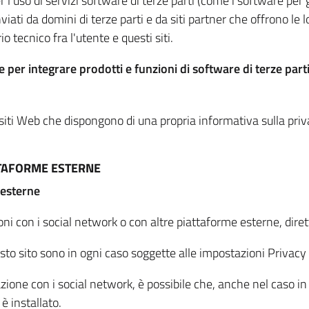
per l'uso di servizi software di terze parti (come i software pe
viati da domini di terze parti e da siti partner che offrono le l
io tecnico fra l'utente e questi siti.
 per integrare prodotti e funzioni di software di terze parti
 siti Web che dispongono di una propria informativa sulla pri
TTAFORME ESTERNE
 esterne
oni con i social network o con altre piattaforme esterne, dire
esto sito sono in ogni caso soggette alle impostazioni Privacy 
azione con i social network, è possibile che, anche nel caso in c
 è installato.