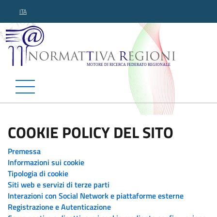
ITA
Normattiva Regioni - Motor
COOKIE POLICY DEL SITO
Premessa
Informazioni sui cookie
Tipologia di cookie
Siti web e servizi di terze parti
Interazioni con Social Network e piattaforme esterne
Registrazione e Autenticazione