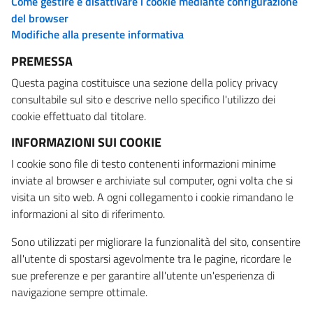
Come gestire e disattivare i cookie mediante configurazione
del browser
Modifiche alla presente informativa
PREMESSA
Questa pagina costituisce una sezione della policy privacy
consultabile sul sito e descrive nello specifico l'utilizzo dei
cookie effettuato dal titolare.
INFORMAZIONI SUI COOKIE
I cookie sono file di testo contenenti informazioni minime
inviate al browser e archiviate sul computer, ogni volta che si
visita un sito web. A ogni collegamento i cookie rimandano le
informazioni al sito di riferimento.
Sono utilizzati per migliorare la funzionalità del sito, consentire
all'utente di spostarsi agevolmente tra le pagine, ricordare le
sue preferenze e per garantire all'utente un'esperienza di
navigazione sempre ottimale.