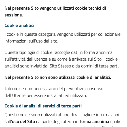
Nel presente Sito vengono utilizzati cookie tecnici di
sessione.
Cookie analitici
I cookie in questa categoria vengono utilizzati per collezionare
informazioni sull'uso del sito.
Questa tipologia di cookie raccoglie dati in forma anonima
sull'attività dell'utenza e su come è arrivata sul Sito. I cookie
analitici sono inviati dal Sito Stesso o da domini di terze parti.
Nel presente Sito non sono utilizzati cookie di analitici.
Tali cookie non necessitano del preventivo consenso
dell'Utente per essere installati ed utilizzati.
Cookie di analisi di servizi di terze parti
Questi cookie sono utilizzati al fine di raccogliere informazioni
sull'
uso del Sito
da parte degli utenti in
forma anonima
quali: