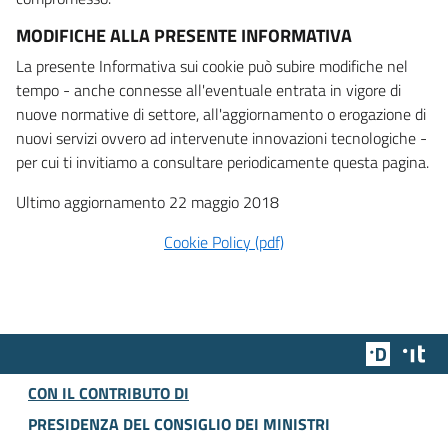
MODIFICHE ALLA PRESENTE INFORMATIVA
La presente Informativa sui cookie può subire modifiche nel
tempo - anche connesse all'eventuale entrata in vigore di
nuove normative di settore, all'aggiornamento o erogazione di
nuovi servizi ovvero ad intervenute innovazioni tecnologiche -
per cui ti invitiamo a consultare periodicamente questa pagina.
Ultimo aggiornamento 22 maggio 2018
Cookie Policy (pdf)
Team Dig
Des
CON IL CONTRIBUTO DI
PRESIDENZA DEL CONSIGLIO DEI MINISTRI