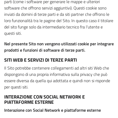
parti (come i software per generare le mappe e ulteriori
software che offrono servizi aggiuntivi). Questi cookie sono
inviati da domini di terze parti e da siti partner che offrono le
loro funzionalità tra le pagine del Sito. In questo caso il titolare
del sito funge solo da intermediario tecnico fra l'utente e
questi siti.
Nel presente Sito non vengono utilizzati cookie per integrare
prodotti e funzioni di software di terze parti.
SITI WEB E SERVIZI DI TERZE PARTI
Il Sito potrebbe contenere collegamenti ad altri siti Web che
dispongono di una propria informativa sulla privacy che può
essere diversa da quella qui adottata e quindi non si risponde
per questi siti.
INTERAZIONE CON SOCIAL NETWORK E
PIATTAFORME ESTERNE
Interazione con Social Network e piattaforme esterne