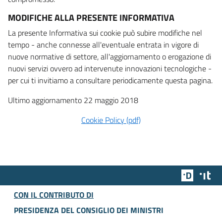
MODIFICHE ALLA PRESENTE INFORMATIVA
La presente Informativa sui cookie può subire modifiche nel
tempo - anche connesse all'eventuale entrata in vigore di
nuove normative di settore, all'aggiornamento o erogazione di
nuovi servizi ovvero ad intervenute innovazioni tecnologiche -
per cui ti invitiamo a consultare periodicamente questa pagina.
Ultimo aggiornamento 22 maggio 2018
Cookie Policy (pdf)
Team Dig
Des
CON IL CONTRIBUTO DI
PRESIDENZA DEL CONSIGLIO DEI MINISTRI