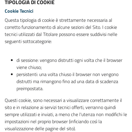
TIPOLOGIA DI COOKIE
Cookie Tecnici
Questa tipologia di cookie è strettamente necessaria al
corretto funzionamento di alcune sezioni del Sito. I cookie
tecnici utilizzati dal Titolare possono essere suddivisi nelle
seguenti sottocategorie:
di sessione: vengono distrutti ogni volta che il browser
viene chiuso;
persistenti: una volta chiuso il browser non vengono
distrutti ma rimangono fino ad una data di scadenza
preimpostata.
Questi cookie, sono necessari a visualizzare correttamente il
sito e in relazione ai servizi tecnici offerti, verranno quindi
sempre utilizzati e inviati, a meno che l'utenza non modifichi le
impostazioni nel proprio browser (inficiando così la
visualizzazione delle pagine del sito).