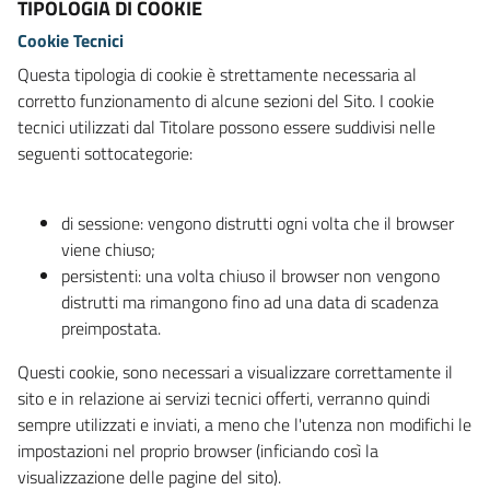
TIPOLOGIA DI COOKIE
Cookie Tecnici
Questa tipologia di cookie è strettamente necessaria al
corretto funzionamento di alcune sezioni del Sito. I cookie
tecnici utilizzati dal Titolare possono essere suddivisi nelle
seguenti sottocategorie:
di sessione: vengono distrutti ogni volta che il browser
viene chiuso;
persistenti: una volta chiuso il browser non vengono
distrutti ma rimangono fino ad una data di scadenza
preimpostata.
Questi cookie, sono necessari a visualizzare correttamente il
sito e in relazione ai servizi tecnici offerti, verranno quindi
sempre utilizzati e inviati, a meno che l'utenza non modifichi le
impostazioni nel proprio browser (inficiando così la
visualizzazione delle pagine del sito).