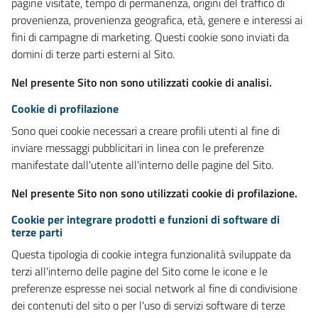
pagine visitate, tempo di permanenza, origini del traffico di
provenienza, provenienza geografica, età, genere e interessi ai
fini di campagne di marketing. Questi cookie sono inviati da
domini di terze parti esterni al Sito.
Nel presente Sito non sono utilizzati cookie di analisi.
Cookie di profilazione
Sono quei cookie necessari a creare profili utenti al fine di
inviare messaggi pubblicitari in linea con le preferenze
manifestate dall'utente all'interno delle pagine del Sito.
Nel presente Sito non sono utilizzati cookie di profilazione.
Cookie per integrare prodotti e funzioni di software di
terze parti
Questa tipologia di cookie integra funzionalità sviluppate da
terzi all'interno delle pagine del Sito come le icone e le
preferenze espresse nei social network al fine di condivisione
dei contenuti del sito o per l'uso di servizi software di terze