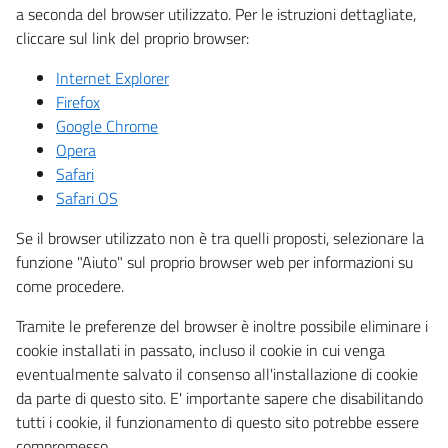
a seconda del browser utilizzato. Per le istruzioni dettagliate,
cliccare sul link del proprio browser:
Internet Explorer
Firefox
Google Chrome
Opera
Safari
Safari OS
Se il browser utilizzato non è tra quelli proposti, selezionare la
funzione "Aiuto" sul proprio browser web per informazioni su
come procedere.
Tramite le preferenze del browser è inoltre possibile eliminare i
cookie installati in passato, incluso il cookie in cui venga
eventualmente salvato il consenso all'installazione di cookie
da parte di questo sito. E' importante sapere che disabilitando
tutti i cookie, il funzionamento di questo sito potrebbe essere
compromesso.