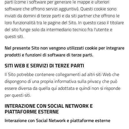
parti (come i software per generare le mappe e ulteriori
software che offrono servizi aggiuntivi). Questi cookie sono
inviati da domini di terze parti e da siti partner che offrono le
loro funzionalità tra le pagine del Sito. In questo caso il titolare
del sito funge solo da intermediario tecnico fra l'utente e
questi siti.
Nel presente Sito non vengono utilizzati cookie per integrare
prodotti e funzioni di software di terze parti.
SITI WEB E SERVIZI DI TERZE PARTI
Il Sito potrebbe contenere collegamenti ad altri siti Web che
dispongono di una propria informativa sulla privacy che può
essere diversa da quella qui adottata e quindi non si risponde
per questi siti.
INTERAZIONE CON SOCIAL NETWORK E
PIATTAFORME ESTERNE
Interazione con Social Network e piattaforme esterne