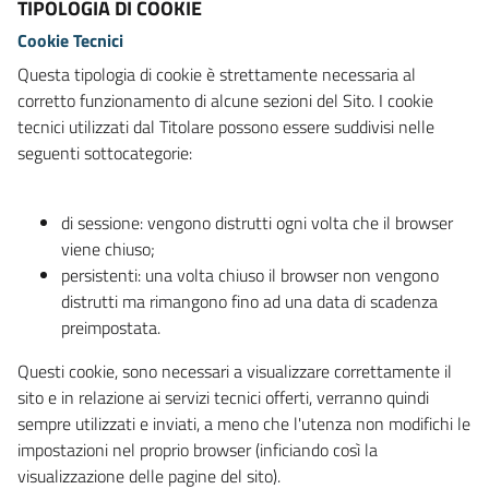
TIPOLOGIA DI COOKIE
Cookie Tecnici
Questa tipologia di cookie è strettamente necessaria al
corretto funzionamento di alcune sezioni del Sito. I cookie
tecnici utilizzati dal Titolare possono essere suddivisi nelle
seguenti sottocategorie:
di sessione: vengono distrutti ogni volta che il browser
viene chiuso;
persistenti: una volta chiuso il browser non vengono
distrutti ma rimangono fino ad una data di scadenza
preimpostata.
Questi cookie, sono necessari a visualizzare correttamente il
sito e in relazione ai servizi tecnici offerti, verranno quindi
sempre utilizzati e inviati, a meno che l'utenza non modifichi le
impostazioni nel proprio browser (inficiando così la
visualizzazione delle pagine del sito).