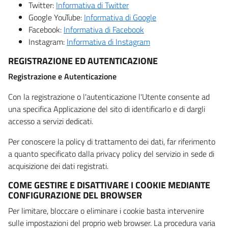
Twitter:
Informativa di Twitter
Google YouTube:
Informativa di Google
Facebook:
Informativa di Facebook
Instagram:
Informativa di Instagram
REGISTRAZIONE ED AUTENTICAZIONE
Registrazione e Autenticazione
Con la registrazione o l'autenticazione l'Utente consente ad
una specifica Applicazione del sito di identificarlo e di dargli
accesso a servizi dedicati.
Per conoscere la policy di trattamento dei dati, far riferimento
a quanto specificato dalla privacy policy del servizio in sede di
acquisizione dei dati registrati.
COME GESTIRE E DISATTIVARE I COOKIE MEDIANTE
CONFIGURAZIONE DEL BROWSER
Per limitare, bloccare o eliminare i cookie basta intervenire
sulle impostazioni del proprio web browser. La procedura varia