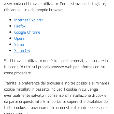
a seconda del browser utilizzato. Per le istruzioni dettagliate,
cliccare sul link del proprio browser:
Internet Explorer
Firefox
Google Chrome
Opera
Safari
Safari OS
Se il browser utilizzato non è tra quelli proposti, selezionare la
funzione "Aiuto" sul proprio browser web per informazioni su
come procedere.
Tramite le preferenze del browser è inoltre possibile eliminare i
cookie installati in passato, incluso il cookie in cui venga
eventualmente salvato il consenso all'installazione di cookie
da parte di questo sito. E' importante sapere che disabilitando
tutti i cookie, il funzionamento di questo sito potrebbe essere
compromesso.