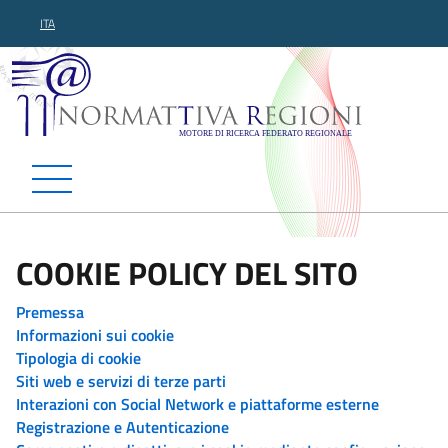
ITA
Normattiva Regioni - Motor
COOKIE POLICY DEL SITO
Premessa
Informazioni sui cookie
Tipologia di cookie
Siti web e servizi di terze parti
Interazioni con Social Network e piattaforme esterne
Registrazione e Autenticazione