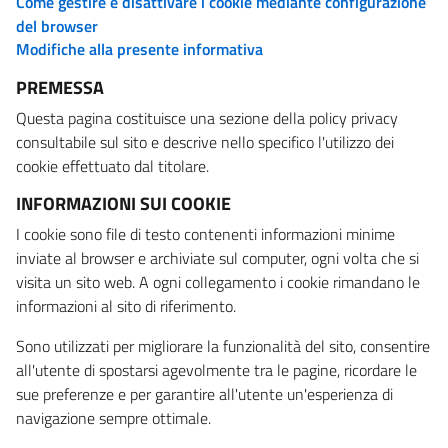
Come gestire e disattivare i cookie mediante configurazione
del browser
Modifiche alla presente informativa
PREMESSA
Questa pagina costituisce una sezione della policy privacy
consultabile sul sito e descrive nello specifico l'utilizzo dei
cookie effettuato dal titolare.
INFORMAZIONI SUI COOKIE
I cookie sono file di testo contenenti informazioni minime
inviate al browser e archiviate sul computer, ogni volta che si
visita un sito web. A ogni collegamento i cookie rimandano le
informazioni al sito di riferimento.
Sono utilizzati per migliorare la funzionalità del sito, consentire
all'utente di spostarsi agevolmente tra le pagine, ricordare le
sue preferenze e per garantire all'utente un'esperienza di
navigazione sempre ottimale.