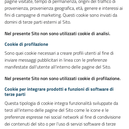
pagine visitate, tempo di permanenza, origini del traffico di
provenienza, provenienza geografica, età, genere e interessi ai
fini di campagne di marketing. Questi cookie sono inviati da
domini di terze parti esterni al Sito.
Nel presente Sito non sono utilizzati cookie di analisi.
Cookie di profilazione
Sono quei cookie necessari a creare profili utenti al fine di
inviare messaggi pubblicitari in linea con le preferenze
manifestate dall'utente all'interno delle pagine del Sito.
Nel presente Sito non sono utilizzati cookie di profilazione.
Cookie per integrare prodotti e funzioni di software di
terze parti
Questa tipologia di cookie integra funzionalità sviluppate da
terzi all'interno delle pagine del Sito come le icone e le
preferenze espresse nei social network al fine di condivisione
dei contenuti del sito o per l'uso di servizi software di terze