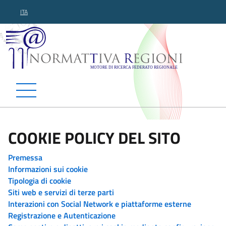
ITA
Normattiva Regioni - Motor
COOKIE POLICY DEL SITO
Premessa
Informazioni sui cookie
Tipologia di cookie
Siti web e servizi di terze parti
Interazioni con Social Network e piattaforme esterne
Registrazione e Autenticazione