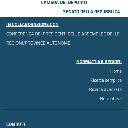
CAMERA DEI DEPUTATI
SENATO DELLA REPUBBLICA
IN COLLABORAZIONE CON
CONFERENZA DEI PRESIDENTI DELLE ASSEMBLEE DELLE
REGIONI/PROVINCE AUTONOME
NORMATTIVA REGIONI
Home
Ricerca semplice
Ricerca avanzata
Normattiva
CONTATTI