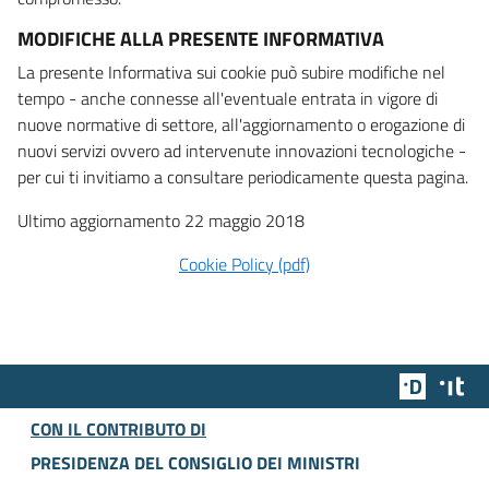
MODIFICHE ALLA PRESENTE INFORMATIVA
La presente Informativa sui cookie può subire modifiche nel
tempo - anche connesse all'eventuale entrata in vigore di
nuove normative di settore, all'aggiornamento o erogazione di
nuovi servizi ovvero ad intervenute innovazioni tecnologiche -
per cui ti invitiamo a consultare periodicamente questa pagina.
Ultimo aggiornamento 22 maggio 2018
Cookie Policy (pdf)
Team Dig
Des
CON IL CONTRIBUTO DI
PRESIDENZA DEL CONSIGLIO DEI MINISTRI