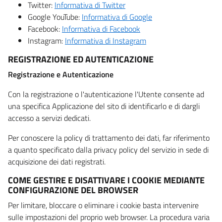
Twitter:
Informativa di Twitter
Google YouTube:
Informativa di Google
Facebook:
Informativa di Facebook
Instagram:
Informativa di Instagram
REGISTRAZIONE ED AUTENTICAZIONE
Registrazione e Autenticazione
Con la registrazione o l'autenticazione l'Utente consente ad
una specifica Applicazione del sito di identificarlo e di dargli
accesso a servizi dedicati.
Per conoscere la policy di trattamento dei dati, far riferimento
a quanto specificato dalla privacy policy del servizio in sede di
acquisizione dei dati registrati.
COME GESTIRE E DISATTIVARE I COOKIE MEDIANTE
CONFIGURAZIONE DEL BROWSER
Per limitare, bloccare o eliminare i cookie basta intervenire
sulle impostazioni del proprio web browser. La procedura varia