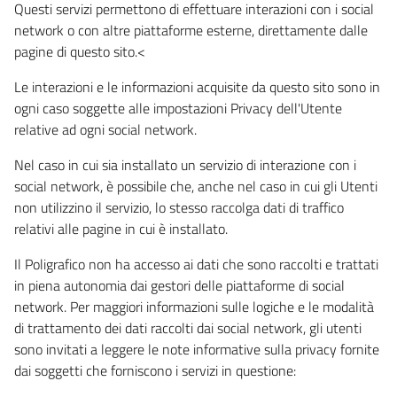
Questi servizi permettono di effettuare interazioni con i social
network o con altre piattaforme esterne, direttamente dalle
pagine di questo sito.<
Le interazioni e le informazioni acquisite da questo sito sono in
ogni caso soggette alle impostazioni Privacy dell'Utente
relative ad ogni social network.
Nel caso in cui sia installato un servizio di interazione con i
social network, è possibile che, anche nel caso in cui gli Utenti
non utilizzino il servizio, lo stesso raccolga dati di traffico
relativi alle pagine in cui è installato.
Il Poligrafico non ha accesso ai dati che sono raccolti e trattati
in piena autonomia dai gestori delle piattaforme di social
network. Per maggiori informazioni sulle logiche e le modalità
di trattamento dei dati raccolti dai social network, gli utenti
sono invitati a leggere le note informative sulla privacy fornite
dai soggetti che forniscono i servizi in questione: