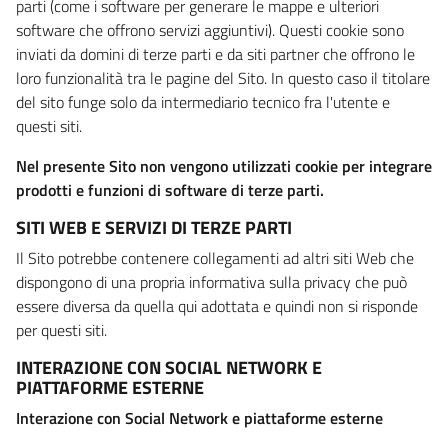
parti (come i software per generare le mappe e ulteriori
software che offrono servizi aggiuntivi). Questi cookie sono
inviati da domini di terze parti e da siti partner che offrono le
loro funzionalità tra le pagine del Sito. In questo caso il titolare
del sito funge solo da intermediario tecnico fra l'utente e
questi siti.
Nel presente Sito non vengono utilizzati cookie per integrare
prodotti e funzioni di software di terze parti.
SITI WEB E SERVIZI DI TERZE PARTI
Il Sito potrebbe contenere collegamenti ad altri siti Web che
dispongono di una propria informativa sulla privacy che può
essere diversa da quella qui adottata e quindi non si risponde
per questi siti.
INTERAZIONE CON SOCIAL NETWORK E
PIATTAFORME ESTERNE
Interazione con Social Network e piattaforme esterne