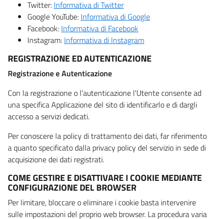
Twitter:
Informativa di Twitter
Google YouTube:
Informativa di Google
Facebook:
Informativa di Facebook
Instagram:
Informativa di Instagram
REGISTRAZIONE ED AUTENTICAZIONE
Registrazione e Autenticazione
Con la registrazione o l'autenticazione l'Utente consente ad
una specifica Applicazione del sito di identificarlo e di dargli
accesso a servizi dedicati.
Per conoscere la policy di trattamento dei dati, far riferimento
a quanto specificato dalla privacy policy del servizio in sede di
acquisizione dei dati registrati.
COME GESTIRE E DISATTIVARE I COOKIE MEDIANTE
CONFIGURAZIONE DEL BROWSER
Per limitare, bloccare o eliminare i cookie basta intervenire
sulle impostazioni del proprio web browser. La procedura varia