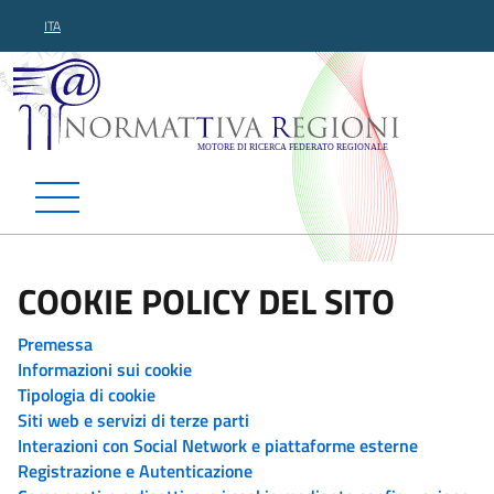
ITA
Normattiva Regioni - Motor
COOKIE POLICY DEL SITO
Premessa
Informazioni sui cookie
Tipologia di cookie
Siti web e servizi di terze parti
Interazioni con Social Network e piattaforme esterne
Registrazione e Autenticazione