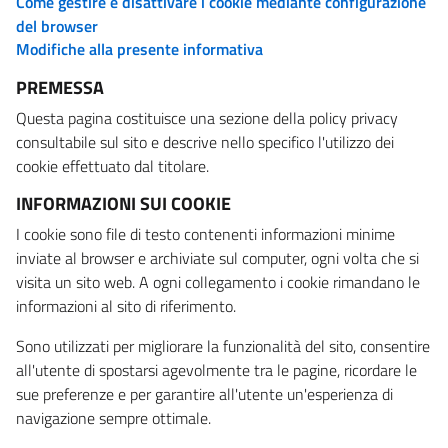
Come gestire e disattivare i cookie mediante configurazione
del browser
Modifiche alla presente informativa
PREMESSA
Questa pagina costituisce una sezione della policy privacy
consultabile sul sito e descrive nello specifico l'utilizzo dei
cookie effettuato dal titolare.
INFORMAZIONI SUI COOKIE
I cookie sono file di testo contenenti informazioni minime
inviate al browser e archiviate sul computer, ogni volta che si
visita un sito web. A ogni collegamento i cookie rimandano le
informazioni al sito di riferimento.
Sono utilizzati per migliorare la funzionalità del sito, consentire
all'utente di spostarsi agevolmente tra le pagine, ricordare le
sue preferenze e per garantire all'utente un'esperienza di
navigazione sempre ottimale.