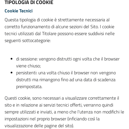
TIPOLOGIA DI COOKIE
Cookie Tecnici
Questa tipologia di cookie è strettamente necessaria al
corretto funzionamento di alcune sezioni del Sito. I cookie
tecnici utilizzati dal Titolare possono essere suddivisi nelle
seguenti sottocategorie:
di sessione: vengono distrutti ogni volta che il browser
viene chiuso;
persistenti: una volta chiuso il browser non vengono
distrutti ma rimangono fino ad una data di scadenza
preimpostata.
Questi cookie, sono necessari a visualizzare correttamente il
sito e in relazione ai servizi tecnici offerti, verranno quindi
sempre utilizzati e inviati, a meno che l'utenza non modifichi le
impostazioni nel proprio browser (inficiando così la
visualizzazione delle pagine del sito).