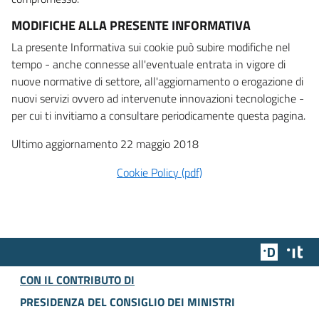
MODIFICHE ALLA PRESENTE INFORMATIVA
La presente Informativa sui cookie può subire modifiche nel
tempo - anche connesse all'eventuale entrata in vigore di
nuove normative di settore, all'aggiornamento o erogazione di
nuovi servizi ovvero ad intervenute innovazioni tecnologiche -
per cui ti invitiamo a consultare periodicamente questa pagina.
Ultimo aggiornamento 22 maggio 2018
Cookie Policy (pdf)
Team Dig
Des
CON IL CONTRIBUTO DI
PRESIDENZA DEL CONSIGLIO DEI MINISTRI