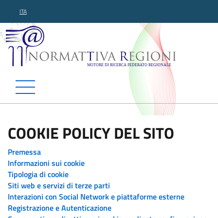
ITA
Normattiva Regioni - Motor
COOKIE POLICY DEL SITO
Premessa
Informazioni sui cookie
Tipologia di cookie
Siti web e servizi di terze parti
Interazioni con Social Network e piattaforme esterne
Registrazione e Autenticazione