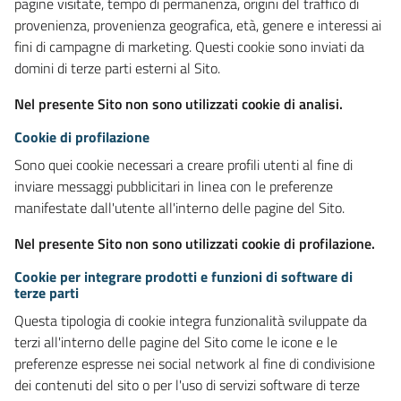
pagine visitate, tempo di permanenza, origini del traffico di
provenienza, provenienza geografica, età, genere e interessi ai
fini di campagne di marketing. Questi cookie sono inviati da
domini di terze parti esterni al Sito.
Nel presente Sito non sono utilizzati cookie di analisi.
Cookie di profilazione
Sono quei cookie necessari a creare profili utenti al fine di
inviare messaggi pubblicitari in linea con le preferenze
manifestate dall'utente all'interno delle pagine del Sito.
Nel presente Sito non sono utilizzati cookie di profilazione.
Cookie per integrare prodotti e funzioni di software di
terze parti
Questa tipologia di cookie integra funzionalità sviluppate da
terzi all'interno delle pagine del Sito come le icone e le
preferenze espresse nei social network al fine di condivisione
dei contenuti del sito o per l'uso di servizi software di terze