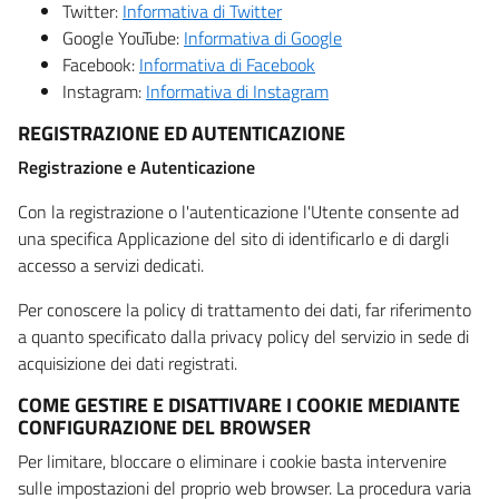
Twitter:
Informativa di Twitter
Google YouTube:
Informativa di Google
Facebook:
Informativa di Facebook
Instagram:
Informativa di Instagram
REGISTRAZIONE ED AUTENTICAZIONE
Registrazione e Autenticazione
Con la registrazione o l'autenticazione l'Utente consente ad
una specifica Applicazione del sito di identificarlo e di dargli
accesso a servizi dedicati.
Per conoscere la policy di trattamento dei dati, far riferimento
a quanto specificato dalla privacy policy del servizio in sede di
acquisizione dei dati registrati.
COME GESTIRE E DISATTIVARE I COOKIE MEDIANTE
CONFIGURAZIONE DEL BROWSER
Per limitare, bloccare o eliminare i cookie basta intervenire
sulle impostazioni del proprio web browser. La procedura varia