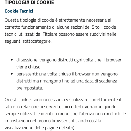
TIPOLOGIA DI COOKIE
Cookie Tecnici
Questa tipologia di cookie è strettamente necessaria al
corretto funzionamento di alcune sezioni del Sito. I cookie
tecnici utilizzati dal Titolare possono essere suddivisi nelle
seguenti sottocategorie:
di sessione: vengono distrutti ogni volta che il browser
viene chiuso;
persistenti: una volta chiuso il browser non vengono
distrutti ma rimangono fino ad una data di scadenza
preimpostata.
Questi cookie, sono necessari a visualizzare correttamente il
sito e in relazione ai servizi tecnici offerti, verranno quindi
sempre utilizzati e inviati, a meno che l'utenza non modifichi le
impostazioni nel proprio browser (inficiando così la
visualizzazione delle pagine del sito).