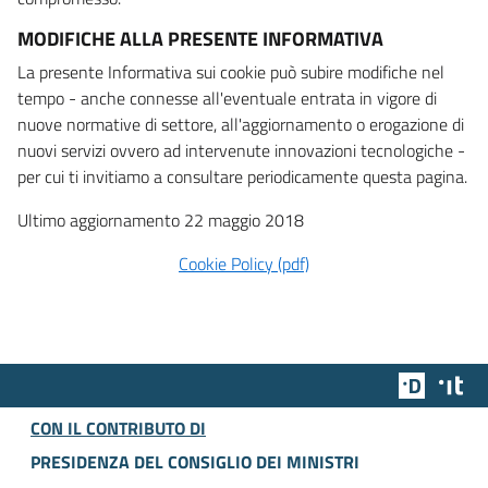
MODIFICHE ALLA PRESENTE INFORMATIVA
La presente Informativa sui cookie può subire modifiche nel
tempo - anche connesse all'eventuale entrata in vigore di
nuove normative di settore, all'aggiornamento o erogazione di
nuovi servizi ovvero ad intervenute innovazioni tecnologiche -
per cui ti invitiamo a consultare periodicamente questa pagina.
Ultimo aggiornamento 22 maggio 2018
Cookie Policy (pdf)
Team Dig
Des
CON IL CONTRIBUTO DI
PRESIDENZA DEL CONSIGLIO DEI MINISTRI