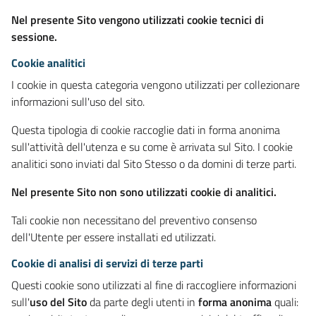
Nel presente Sito vengono utilizzati cookie tecnici di
sessione.
Cookie analitici
I cookie in questa categoria vengono utilizzati per collezionare
informazioni sull'uso del sito.
Questa tipologia di cookie raccoglie dati in forma anonima
sull'attività dell'utenza e su come è arrivata sul Sito. I cookie
analitici sono inviati dal Sito Stesso o da domini di terze parti.
Nel presente Sito non sono utilizzati cookie di analitici.
Tali cookie non necessitano del preventivo consenso
dell'Utente per essere installati ed utilizzati.
Cookie di analisi di servizi di terze parti
Questi cookie sono utilizzati al fine di raccogliere informazioni
sull'
uso del Sito
da parte degli utenti in
forma anonima
quali: