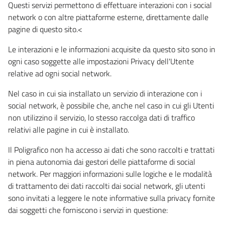
Questi servizi permettono di effettuare interazioni con i social
network o con altre piattaforme esterne, direttamente dalle
pagine di questo sito.<
Le interazioni e le informazioni acquisite da questo sito sono in
ogni caso soggette alle impostazioni Privacy dell'Utente
relative ad ogni social network.
Nel caso in cui sia installato un servizio di interazione con i
social network, è possibile che, anche nel caso in cui gli Utenti
non utilizzino il servizio, lo stesso raccolga dati di traffico
relativi alle pagine in cui è installato.
Il Poligrafico non ha accesso ai dati che sono raccolti e trattati
in piena autonomia dai gestori delle piattaforme di social
network. Per maggiori informazioni sulle logiche e le modalità
di trattamento dei dati raccolti dai social network, gli utenti
sono invitati a leggere le note informative sulla privacy fornite
dai soggetti che forniscono i servizi in questione: