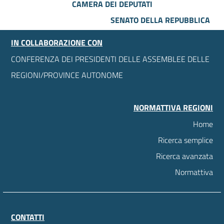
CAMERA DEI DEPUTATI
SENATO DELLA REPUBBLICA
IN COLLABORAZIONE CON
CONFERENZA DEI PRESIDENTI DELLE ASSEMBLEE DELLE
REGIONI/PROVINCE AUTONOME
NORMATTIVA REGIONI
Home
Ricerca semplice
Ricerca avanzata
Normattiva
CONTATTI