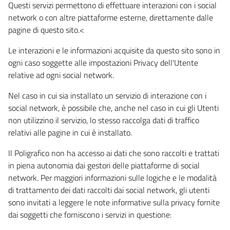
Questi servizi permettono di effettuare interazioni con i social
network o con altre piattaforme esterne, direttamente dalle
pagine di questo sito.<
Le interazioni e le informazioni acquisite da questo sito sono in
ogni caso soggette alle impostazioni Privacy dell'Utente
relative ad ogni social network.
Nel caso in cui sia installato un servizio di interazione con i
social network, è possibile che, anche nel caso in cui gli Utenti
non utilizzino il servizio, lo stesso raccolga dati di traffico
relativi alle pagine in cui è installato.
Il Poligrafico non ha accesso ai dati che sono raccolti e trattati
in piena autonomia dai gestori delle piattaforme di social
network. Per maggiori informazioni sulle logiche e le modalità
di trattamento dei dati raccolti dai social network, gli utenti
sono invitati a leggere le note informative sulla privacy fornite
dai soggetti che forniscono i servizi in questione: