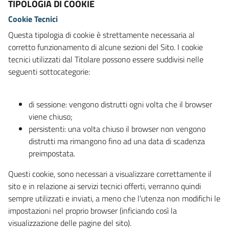
TIPOLOGIA DI COOKIE
Cookie Tecnici
Questa tipologia di cookie è strettamente necessaria al
corretto funzionamento di alcune sezioni del Sito. I cookie
tecnici utilizzati dal Titolare possono essere suddivisi nelle
seguenti sottocategorie:
di sessione: vengono distrutti ogni volta che il browser
viene chiuso;
persistenti: una volta chiuso il browser non vengono
distrutti ma rimangono fino ad una data di scadenza
preimpostata.
Questi cookie, sono necessari a visualizzare correttamente il
sito e in relazione ai servizi tecnici offerti, verranno quindi
sempre utilizzati e inviati, a meno che l'utenza non modifichi le
impostazioni nel proprio browser (inficiando così la
visualizzazione delle pagine del sito).