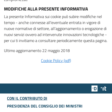
MODIFICHE ALLA PRESENTE INFORMATIVA
La presente Informativa sui cookie può subire modifiche nel
tempo - anche connesse all'eventuale entrata in vigore di
nuove normative di settore, all'aggiornamento o erogazione di
nuovi servizi ovvero ad intervenute innovazioni tecnologiche -
per cui ti invitiamo a consultare periodicamente questa pagina.
Ultimo aggiornamento 22 maggio 2018
Cookie Policy (pdf)
Team Dig
Des
CON IL CONTRIBUTO DI
PRESIDENZA DEL CONSIGLIO DEI MINISTRI