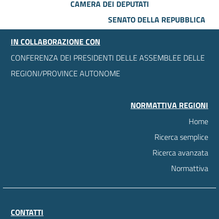
CAMERA DEI DEPUTATI
SENATO DELLA REPUBBLICA
IN COLLABORAZIONE CON
CONFERENZA DEI PRESIDENTI DELLE ASSEMBLEE DELLE
REGIONI/PROVINCE AUTONOME
NORMATTIVA REGIONI
Home
Ricerca semplice
Ricerca avanzata
Normattiva
CONTATTI