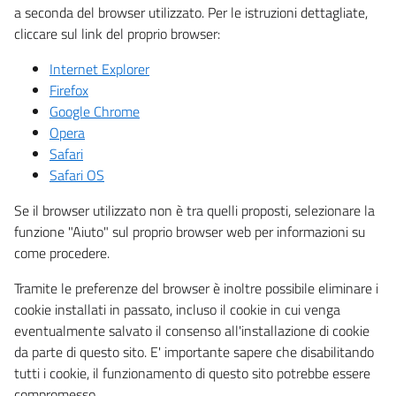
a seconda del browser utilizzato. Per le istruzioni dettagliate,
cliccare sul link del proprio browser:
Internet Explorer
Firefox
Google Chrome
Opera
Safari
Safari OS
Se il browser utilizzato non è tra quelli proposti, selezionare la
funzione "Aiuto" sul proprio browser web per informazioni su
come procedere.
Tramite le preferenze del browser è inoltre possibile eliminare i
cookie installati in passato, incluso il cookie in cui venga
eventualmente salvato il consenso all'installazione di cookie
da parte di questo sito. E' importante sapere che disabilitando
tutti i cookie, il funzionamento di questo sito potrebbe essere
compromesso.