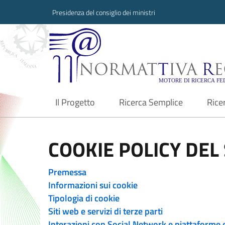
Presidenza del consiglio dei ministri
Normattiva Region
Il Progetto
Ricerca Semplice
Rice
current
COOKIE POLICY DEL 
Premessa
Informazioni sui cookie
Tipologia di cookie
Siti web e servizi di terze parti
Interazioni con Social Network e piattaforme 