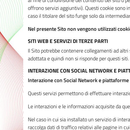
al fine di condivisione dei contenuti del sito o 
offrono servizi aggiuntivi). Questi cookie sono in
caso il titolare del sito funge solo da intermediar
Nel presente Sito non vengono utilizzati cookie
SITI WEB E SERVIZI DI TERZE PARTI
Il Sito potrebbe contenere collegamenti ad altri
adottata e quindi non si risponde per questi siti.
INTERAZIONE CON SOCIAL NETWORK E PIA
Interazione con Social Network e piattaforme
Questi servizi permettono di effettuare interazi
Le interazioni e le informazioni acquisite da qu
Nel caso in cui sia installato un servizio di inter
raccolga dati di traffico relativi alle pagine in cui