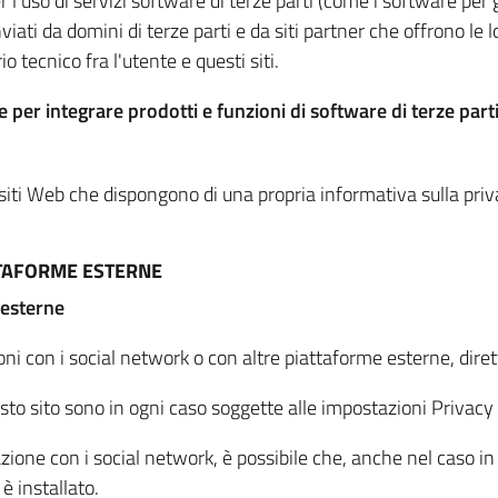
per l'uso di servizi software di terze parti (come i software pe
viati da domini di terze parti e da siti partner che offrono le l
io tecnico fra l'utente e questi siti.
 per integrare prodotti e funzioni di software di terze parti
 siti Web che dispongono di una propria informativa sulla pri
TTAFORME ESTERNE
 esterne
oni con i social network o con altre piattaforme esterne, dire
esto sito sono in ogni caso soggette alle impostazioni Privacy 
azione con i social network, è possibile che, anche nel caso in c
 è installato.