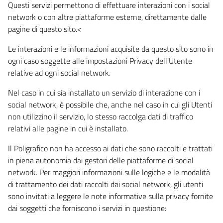
Questi servizi permettono di effettuare interazioni con i social
network o con altre piattaforme esterne, direttamente dalle
pagine di questo sito.<
Le interazioni e le informazioni acquisite da questo sito sono in
ogni caso soggette alle impostazioni Privacy dell'Utente
relative ad ogni social network.
Nel caso in cui sia installato un servizio di interazione con i
social network, è possibile che, anche nel caso in cui gli Utenti
non utilizzino il servizio, lo stesso raccolga dati di traffico
relativi alle pagine in cui è installato.
Il Poligrafico non ha accesso ai dati che sono raccolti e trattati
in piena autonomia dai gestori delle piattaforme di social
network. Per maggiori informazioni sulle logiche e le modalità
di trattamento dei dati raccolti dai social network, gli utenti
sono invitati a leggere le note informative sulla privacy fornite
dai soggetti che forniscono i servizi in questione: