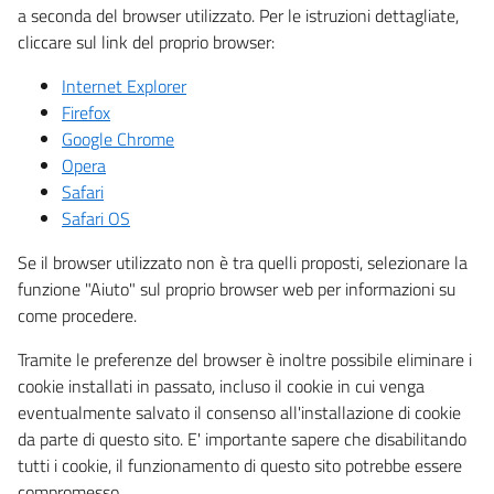
a seconda del browser utilizzato. Per le istruzioni dettagliate,
cliccare sul link del proprio browser:
Internet Explorer
Firefox
Google Chrome
Opera
Safari
Safari OS
Se il browser utilizzato non è tra quelli proposti, selezionare la
funzione "Aiuto" sul proprio browser web per informazioni su
come procedere.
Tramite le preferenze del browser è inoltre possibile eliminare i
cookie installati in passato, incluso il cookie in cui venga
eventualmente salvato il consenso all'installazione di cookie
da parte di questo sito. E' importante sapere che disabilitando
tutti i cookie, il funzionamento di questo sito potrebbe essere
compromesso.