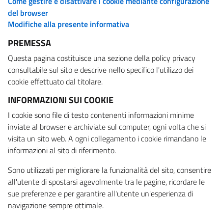
Come gestire e disattivare i cookie mediante configurazione
del browser
Modifiche alla presente informativa
PREMESSA
Questa pagina costituisce una sezione della policy privacy
consultabile sul sito e descrive nello specifico l'utilizzo dei
cookie effettuato dal titolare.
INFORMAZIONI SUI COOKIE
I cookie sono file di testo contenenti informazioni minime
inviate al browser e archiviate sul computer, ogni volta che si
visita un sito web. A ogni collegamento i cookie rimandano le
informazioni al sito di riferimento.
Sono utilizzati per migliorare la funzionalità del sito, consentire
all'utente di spostarsi agevolmente tra le pagine, ricordare le
sue preferenze e per garantire all'utente un'esperienza di
navigazione sempre ottimale.