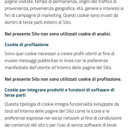
pagine visitate, tempo di permanenza, origini del traffico di
provenienza, provenienza geografica, età, genere e interessi ai
fini di campagne di marketing. Questi cookie sono inviati da
domini di terze parti esterni al Sito.
Nel presente Sito non sono utilizzati cookie di analisi.
Cookie di profilazione
Sono quei cookie necessari a creare profili utenti al fine di
inviare messaggi pubblicitari in linea con le preferenze
manifestate dall'utente all'interno delle pagine del Sito.
Nel presente Sito non sono utilizzati cookie di profilazione.
Cookie per integrare prodotti e funzioni di software di
terze parti
Questa tipologia di cookie integra funzionalità sviluppate da
terzi all'interno delle pagine del Sito come le icone e le
preferenze espresse nei social network al fine di condivisione
dei contenuti del sito o per l'uso di servizi software di terze