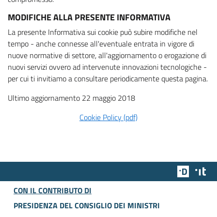
MODIFICHE ALLA PRESENTE INFORMATIVA
La presente Informativa sui cookie può subire modifiche nel
tempo - anche connesse all'eventuale entrata in vigore di
nuove normative di settore, all'aggiornamento o erogazione di
nuovi servizi ovvero ad intervenute innovazioni tecnologiche -
per cui ti invitiamo a consultare periodicamente questa pagina.
Ultimo aggiornamento 22 maggio 2018
Cookie Policy (pdf)
Team Dig
Des
CON IL CONTRIBUTO DI
PRESIDENZA DEL CONSIGLIO DEI MINISTRI