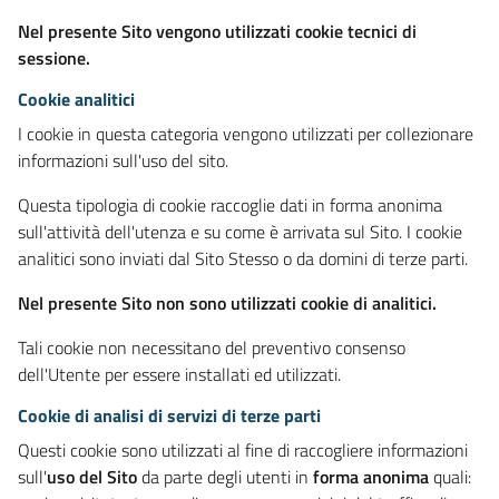
Nel presente Sito vengono utilizzati cookie tecnici di
sessione.
Cookie analitici
I cookie in questa categoria vengono utilizzati per collezionare
informazioni sull'uso del sito.
Questa tipologia di cookie raccoglie dati in forma anonima
sull'attività dell'utenza e su come è arrivata sul Sito. I cookie
analitici sono inviati dal Sito Stesso o da domini di terze parti.
Nel presente Sito non sono utilizzati cookie di analitici.
Tali cookie non necessitano del preventivo consenso
dell'Utente per essere installati ed utilizzati.
Cookie di analisi di servizi di terze parti
Questi cookie sono utilizzati al fine di raccogliere informazioni
sull'
uso del Sito
da parte degli utenti in
forma anonima
quali: