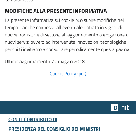
MODIFICHE ALLA PRESENTE INFORMATIVA
La presente Informativa sui cookie può subire modifiche nel
tempo - anche connesse all'eventuale entrata in vigore di
nuove normative di settore, all'aggiornamento o erogazione di
nuovi servizi ovvero ad intervenute innovazioni tecnologiche -
per cui ti invitiamo a consultare periodicamente questa pagina.
Ultimo aggiornamento 22 maggio 2018
Cookie Policy (pdf)
Team Dig
Des
CON IL CONTRIBUTO DI
PRESIDENZA DEL CONSIGLIO DEI MINISTRI