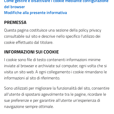
Come gestire e disattivare i cookie mediante configurazione
del browser
Modifiche alla presente informativa
PREMESSA
Questa pagina costituisce una sezione della policy privacy
consultabile sul sito e descrive nello specifico l'utilizzo dei
cookie effettuato dal titolare.
INFORMAZIONI SUI COOKIE
I cookie sono file di testo contenenti informazioni minime
inviate al browser e archiviate sul computer, ogni volta che si
visita un sito web. A ogni collegamento i cookie rimandano le
informazioni al sito di riferimento.
Sono utilizzati per migliorare la funzionalità del sito, consentire
all'utente di spostarsi agevolmente tra le pagine, ricordare le
sue preferenze e per garantire all'utente un'esperienza di
navigazione sempre ottimale.