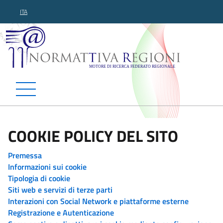
ITA
Normattiva Regioni - Motor
COOKIE POLICY DEL SITO
Premessa
Informazioni sui cookie
Tipologia di cookie
Siti web e servizi di terze parti
Interazioni con Social Network e piattaforme esterne
Registrazione e Autenticazione