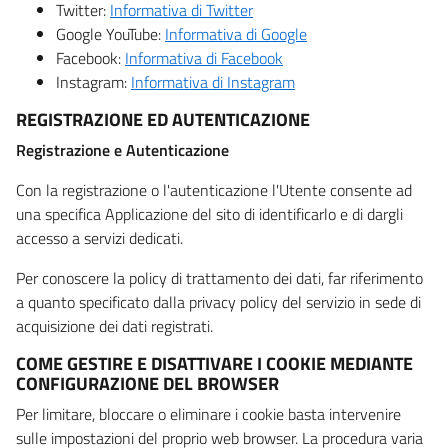
Twitter:
Informativa di Twitter
Google YouTube:
Informativa di Google
Facebook:
Informativa di Facebook
Instagram:
Informativa di Instagram
REGISTRAZIONE ED AUTENTICAZIONE
Registrazione e Autenticazione
Con la registrazione o l'autenticazione l'Utente consente ad
una specifica Applicazione del sito di identificarlo e di dargli
accesso a servizi dedicati.
Per conoscere la policy di trattamento dei dati, far riferimento
a quanto specificato dalla privacy policy del servizio in sede di
acquisizione dei dati registrati.
COME GESTIRE E DISATTIVARE I COOKIE MEDIANTE
CONFIGURAZIONE DEL BROWSER
Per limitare, bloccare o eliminare i cookie basta intervenire
sulle impostazioni del proprio web browser. La procedura varia