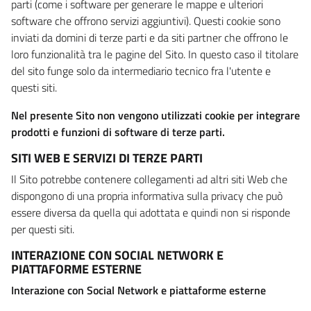
parti (come i software per generare le mappe e ulteriori
software che offrono servizi aggiuntivi). Questi cookie sono
inviati da domini di terze parti e da siti partner che offrono le
loro funzionalità tra le pagine del Sito. In questo caso il titolare
del sito funge solo da intermediario tecnico fra l'utente e
questi siti.
Nel presente Sito non vengono utilizzati cookie per integrare
prodotti e funzioni di software di terze parti.
SITI WEB E SERVIZI DI TERZE PARTI
Il Sito potrebbe contenere collegamenti ad altri siti Web che
dispongono di una propria informativa sulla privacy che può
essere diversa da quella qui adottata e quindi non si risponde
per questi siti.
INTERAZIONE CON SOCIAL NETWORK E
PIATTAFORME ESTERNE
Interazione con Social Network e piattaforme esterne