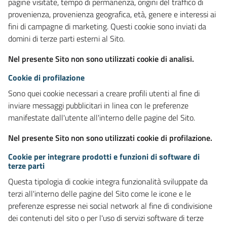
pagine visitate, tempo di permanenza, origini del traffico di
provenienza, provenienza geografica, età, genere e interessi ai
fini di campagne di marketing. Questi cookie sono inviati da
domini di terze parti esterni al Sito.
Nel presente Sito non sono utilizzati cookie di analisi.
Cookie di profilazione
Sono quei cookie necessari a creare profili utenti al fine di
inviare messaggi pubblicitari in linea con le preferenze
manifestate dall'utente all'interno delle pagine del Sito.
Nel presente Sito non sono utilizzati cookie di profilazione.
Cookie per integrare prodotti e funzioni di software di
terze parti
Questa tipologia di cookie integra funzionalità sviluppate da
terzi all'interno delle pagine del Sito come le icone e le
preferenze espresse nei social network al fine di condivisione
dei contenuti del sito o per l'uso di servizi software di terze