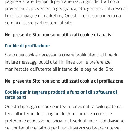
pagine visitate, tempo di permanenza, origini del traffico di
provenienza, provenienza geografica, età, genere e interessi ai
fini di campagne di marketing. Questi cookie sono inviati da
domini di terze parti esterni al Sito.
Nel presente Sito non sono utilizzati cookie di analisi.
Cookie di profilazione
Sono quei cookie necessari a creare profili utenti al fine di
inviare messaggi pubblicitari in linea con le preferenze
manifestate dall'utente all'interno delle pagine del Sito.
Nel presente Sito non sono utilizzati cookie di profilazione.
Cookie per integrare prodotti e funzioni di software di
terze parti
Questa tipologia di cookie integra funzionalità sviluppate da
terzi all'interno delle pagine del Sito come le icone e le
preferenze espresse nei social network al fine di condivisione
dei contenuti del sito o per l'uso di servizi software di terze