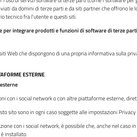
per l'uso di servizi software di terze parti (come i software pe
viati da domini di terze parti e da siti partner che offrono le l
io tecnico fra l'utente e questi siti.
 per integrare prodotti e funzioni di software di terze parti
 siti Web che dispongono di una propria informativa sulla pri
TTAFORME ESTERNE
 esterne
oni con i social network o con altre piattaforme esterne, dire
esto sito sono in ogni caso soggette alle impostazioni Privacy 
azione con i social network, è possibile che, anche nel caso in c
 è installato.