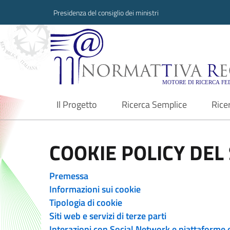
Presidenza del consiglio dei ministri
Normattiva Region
Il Progetto
Ricerca Semplice
Rice
current
COOKIE POLICY DEL 
Premessa
Informazioni sui cookie
Tipologia di cookie
Siti web e servizi di terze parti
Interazioni con Social Network e piattaforme 