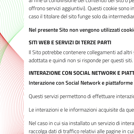
al fine di condivisione dei contenuti del sito o 
offrono servizi aggiuntivi). Questi cookie sono in
caso il titolare del sito funge solo da intermediar
Nel presente Sito non vengono utilizzati cookie
SITI WEB E SERVIZI DI TERZE PARTI
Il Sito potrebbe contenere collegamenti ad altri
adottata e quindi non si risponde per questi siti.
INTERAZIONE CON SOCIAL NETWORK E PIA
Interazione con Social Network e piattaforme
Questi servizi permettono di effettuare interazi
Le interazioni e le informazioni acquisite da qu
Nel caso in cui sia installato un servizio di inter
raccolga dati di traffico relativi alle pagine in cui