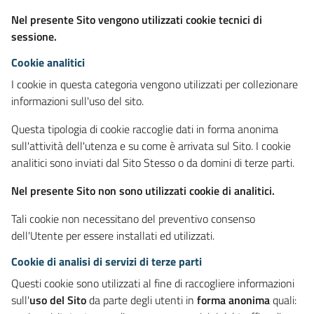
Nel presente Sito vengono utilizzati cookie tecnici di
sessione.
Cookie analitici
I cookie in questa categoria vengono utilizzati per collezionare
informazioni sull'uso del sito.
Questa tipologia di cookie raccoglie dati in forma anonima
sull'attività dell'utenza e su come è arrivata sul Sito. I cookie
analitici sono inviati dal Sito Stesso o da domini di terze parti.
Nel presente Sito non sono utilizzati cookie di analitici.
Tali cookie non necessitano del preventivo consenso
dell'Utente per essere installati ed utilizzati.
Cookie di analisi di servizi di terze parti
Questi cookie sono utilizzati al fine di raccogliere informazioni
sull'
uso del Sito
da parte degli utenti in
forma anonima
quali: