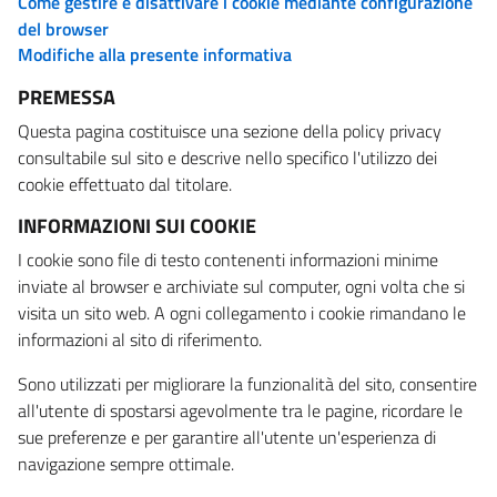
Come gestire e disattivare i cookie mediante configurazione
del browser
Modifiche alla presente informativa
PREMESSA
Questa pagina costituisce una sezione della policy privacy
consultabile sul sito e descrive nello specifico l'utilizzo dei
cookie effettuato dal titolare.
INFORMAZIONI SUI COOKIE
I cookie sono file di testo contenenti informazioni minime
inviate al browser e archiviate sul computer, ogni volta che si
visita un sito web. A ogni collegamento i cookie rimandano le
informazioni al sito di riferimento.
Sono utilizzati per migliorare la funzionalità del sito, consentire
all'utente di spostarsi agevolmente tra le pagine, ricordare le
sue preferenze e per garantire all'utente un'esperienza di
navigazione sempre ottimale.