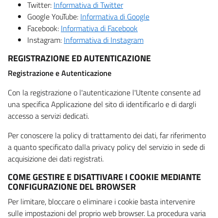
Twitter:
Informativa di Twitter
Google YouTube:
Informativa di Google
Facebook:
Informativa di Facebook
Instagram:
Informativa di Instagram
REGISTRAZIONE ED AUTENTICAZIONE
Registrazione e Autenticazione
Con la registrazione o l'autenticazione l'Utente consente ad
una specifica Applicazione del sito di identificarlo e di dargli
accesso a servizi dedicati.
Per conoscere la policy di trattamento dei dati, far riferimento
a quanto specificato dalla privacy policy del servizio in sede di
acquisizione dei dati registrati.
COME GESTIRE E DISATTIVARE I COOKIE MEDIANTE
CONFIGURAZIONE DEL BROWSER
Per limitare, bloccare o eliminare i cookie basta intervenire
sulle impostazioni del proprio web browser. La procedura varia