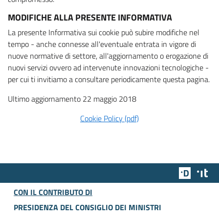
MODIFICHE ALLA PRESENTE INFORMATIVA
La presente Informativa sui cookie può subire modifiche nel
tempo - anche connesse all'eventuale entrata in vigore di
nuove normative di settore, all'aggiornamento o erogazione di
nuovi servizi ovvero ad intervenute innovazioni tecnologiche -
per cui ti invitiamo a consultare periodicamente questa pagina.
Ultimo aggiornamento 22 maggio 2018
Cookie Policy (pdf)
Team Dig
Des
CON IL CONTRIBUTO DI
PRESIDENZA DEL CONSIGLIO DEI MINISTRI