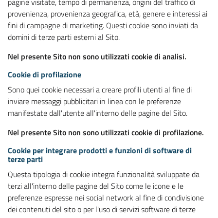
pagine visitate, tempo di permanenza, origini del traffico di
provenienza, provenienza geografica, età, genere e interessi ai
fini di campagne di marketing. Questi cookie sono inviati da
domini di terze parti esterni al Sito.
Nel presente Sito non sono utilizzati cookie di analisi.
Cookie di profilazione
Sono quei cookie necessari a creare profili utenti al fine di
inviare messaggi pubblicitari in linea con le preferenze
manifestate dall'utente all'interno delle pagine del Sito.
Nel presente Sito non sono utilizzati cookie di profilazione.
Cookie per integrare prodotti e funzioni di software di
terze parti
Questa tipologia di cookie integra funzionalità sviluppate da
terzi all'interno delle pagine del Sito come le icone e le
preferenze espresse nei social network al fine di condivisione
dei contenuti del sito o per l'uso di servizi software di terze