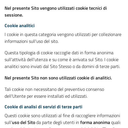
Nel presente Sito vengono utilizzati cookie tecnici di
sessione.
Cookie analitici
I cookie in questa categoria vengono utilizzati per collezionare
informazioni sull'uso del sito.
Questa tipologia di cookie raccoglie dati in forma anonima
sull'attività dell'utenza e su come è arrivata sul Sito. I cookie
analitici sono inviati dal Sito Stesso o da domini di terze parti.
Nel presente Sito non sono utilizzati cookie di analitici.
Tali cookie non necessitano del preventivo consenso
dell'Utente per essere installati ed utilizzati.
Cookie di analisi di servizi di terze parti
Questi cookie sono utilizzati al fine di raccogliere informazioni
sull'
uso del Sito
da parte degli utenti in
forma anonima
quali: