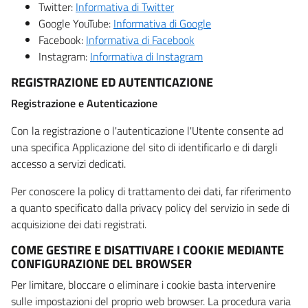
Twitter:
Informativa di Twitter
Google YouTube:
Informativa di Google
Facebook:
Informativa di Facebook
Instagram:
Informativa di Instagram
REGISTRAZIONE ED AUTENTICAZIONE
Registrazione e Autenticazione
Con la registrazione o l'autenticazione l'Utente consente ad
una specifica Applicazione del sito di identificarlo e di dargli
accesso a servizi dedicati.
Per conoscere la policy di trattamento dei dati, far riferimento
a quanto specificato dalla privacy policy del servizio in sede di
acquisizione dei dati registrati.
COME GESTIRE E DISATTIVARE I COOKIE MEDIANTE
CONFIGURAZIONE DEL BROWSER
Per limitare, bloccare o eliminare i cookie basta intervenire
sulle impostazioni del proprio web browser. La procedura varia