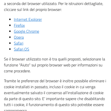
a seconda del browser utilizzato. Per le istruzioni dettagliate,
cliccare sul link del proprio browser:
Internet Explorer
Firefox
Google Chrome
Opera
Safari
Safari OS
Se il browser utilizzato non è tra quelli proposti, selezionare la
funzione "Aiuto" sul proprio browser web per informazioni su
come procedere.
Tramite le preferenze del browser è inoltre possibile eliminare i
cookie installati in passato, incluso il cookie in cui venga
eventualmente salvato il consenso all'installazione di cookie
da parte di questo sito. E' importante sapere che disabilitando
tutti i cookie, il funzionamento di questo sito potrebbe essere
compromesso.