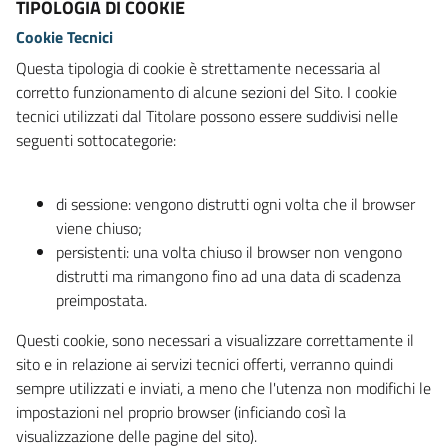
TIPOLOGIA DI COOKIE
Cookie Tecnici
Questa tipologia di cookie è strettamente necessaria al
corretto funzionamento di alcune sezioni del Sito. I cookie
tecnici utilizzati dal Titolare possono essere suddivisi nelle
seguenti sottocategorie:
di sessione: vengono distrutti ogni volta che il browser
viene chiuso;
persistenti: una volta chiuso il browser non vengono
distrutti ma rimangono fino ad una data di scadenza
preimpostata.
Questi cookie, sono necessari a visualizzare correttamente il
sito e in relazione ai servizi tecnici offerti, verranno quindi
sempre utilizzati e inviati, a meno che l'utenza non modifichi le
impostazioni nel proprio browser (inficiando così la
visualizzazione delle pagine del sito).