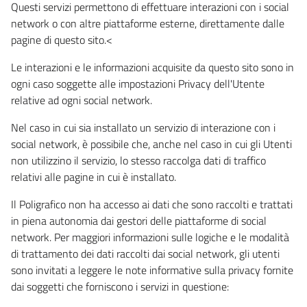
Questi servizi permettono di effettuare interazioni con i social
network o con altre piattaforme esterne, direttamente dalle
pagine di questo sito.<
Le interazioni e le informazioni acquisite da questo sito sono in
ogni caso soggette alle impostazioni Privacy dell'Utente
relative ad ogni social network.
Nel caso in cui sia installato un servizio di interazione con i
social network, è possibile che, anche nel caso in cui gli Utenti
non utilizzino il servizio, lo stesso raccolga dati di traffico
relativi alle pagine in cui è installato.
Il Poligrafico non ha accesso ai dati che sono raccolti e trattati
in piena autonomia dai gestori delle piattaforme di social
network. Per maggiori informazioni sulle logiche e le modalità
di trattamento dei dati raccolti dai social network, gli utenti
sono invitati a leggere le note informative sulla privacy fornite
dai soggetti che forniscono i servizi in questione: