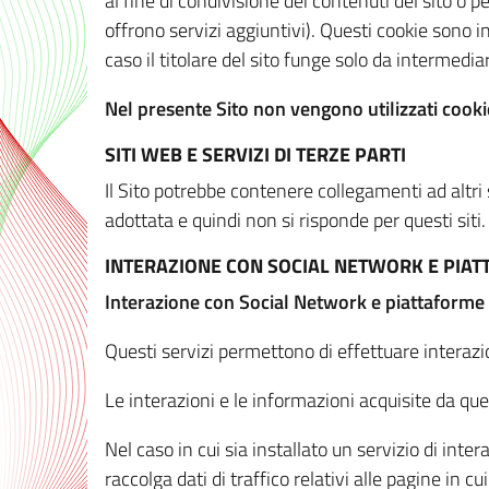
al fine di condivisione dei contenuti del sito o 
offrono servizi aggiuntivi). Questi cookie sono in
caso il titolare del sito funge solo da intermediar
Nel presente Sito non vengono utilizzati cookie
SITI WEB E SERVIZI DI TERZE PARTI
Il Sito potrebbe contenere collegamenti ad altri
adottata e quindi non si risponde per questi siti.
INTERAZIONE CON SOCIAL NETWORK E PIA
Interazione con Social Network e piattaforme
Questi servizi permettono di effettuare interazi
Le interazioni e le informazioni acquisite da qu
Nel caso in cui sia installato un servizio di inter
raccolga dati di traffico relativi alle pagine in cui