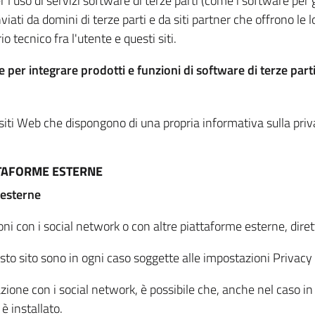
per l'uso di servizi software di terze parti (come i software pe
viati da domini di terze parti e da siti partner che offrono le l
io tecnico fra l'utente e questi siti.
 per integrare prodotti e funzioni di software di terze parti
 siti Web che dispongono di una propria informativa sulla pri
TTAFORME ESTERNE
 esterne
oni con i social network o con altre piattaforme esterne, dire
esto sito sono in ogni caso soggette alle impostazioni Privacy 
azione con i social network, è possibile che, anche nel caso in c
 è installato.