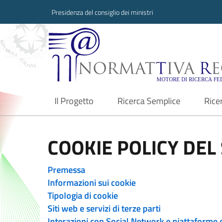
Presidenza del consiglio dei ministri
Normattiva Region
Il Progetto
Ricerca Semplice
Rice
current
COOKIE POLICY DEL 
Premessa
Informazioni sui cookie
Tipologia di cookie
Siti web e servizi di terze parti
Interazioni con Social Network e piattaforme 