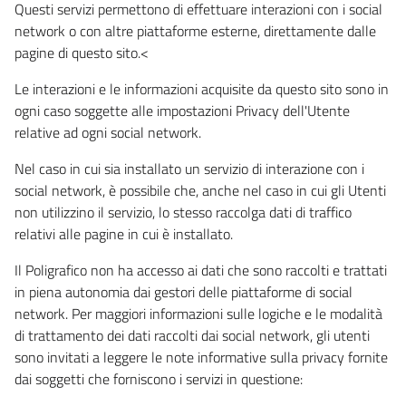
Questi servizi permettono di effettuare interazioni con i social
network o con altre piattaforme esterne, direttamente dalle
pagine di questo sito.<
Le interazioni e le informazioni acquisite da questo sito sono in
ogni caso soggette alle impostazioni Privacy dell'Utente
relative ad ogni social network.
Nel caso in cui sia installato un servizio di interazione con i
social network, è possibile che, anche nel caso in cui gli Utenti
non utilizzino il servizio, lo stesso raccolga dati di traffico
relativi alle pagine in cui è installato.
Il Poligrafico non ha accesso ai dati che sono raccolti e trattati
in piena autonomia dai gestori delle piattaforme di social
network. Per maggiori informazioni sulle logiche e le modalità
di trattamento dei dati raccolti dai social network, gli utenti
sono invitati a leggere le note informative sulla privacy fornite
dai soggetti che forniscono i servizi in questione: