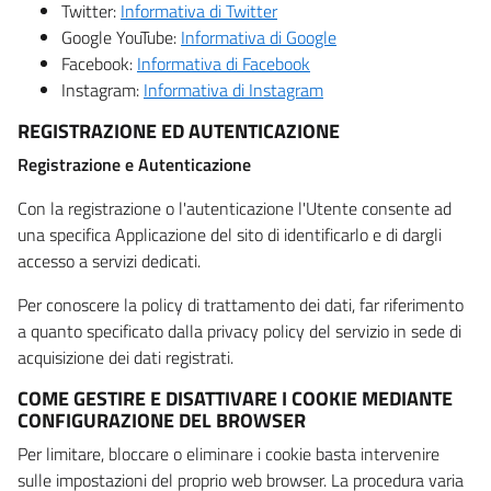
Twitter:
Informativa di Twitter
Google YouTube:
Informativa di Google
Facebook:
Informativa di Facebook
Instagram:
Informativa di Instagram
REGISTRAZIONE ED AUTENTICAZIONE
Registrazione e Autenticazione
Con la registrazione o l'autenticazione l'Utente consente ad
una specifica Applicazione del sito di identificarlo e di dargli
accesso a servizi dedicati.
Per conoscere la policy di trattamento dei dati, far riferimento
a quanto specificato dalla privacy policy del servizio in sede di
acquisizione dei dati registrati.
COME GESTIRE E DISATTIVARE I COOKIE MEDIANTE
CONFIGURAZIONE DEL BROWSER
Per limitare, bloccare o eliminare i cookie basta intervenire
sulle impostazioni del proprio web browser. La procedura varia