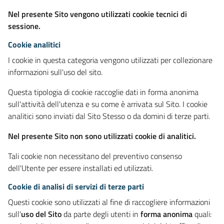
Nel presente Sito vengono utilizzati cookie tecnici di
sessione.
Cookie analitici
I cookie in questa categoria vengono utilizzati per collezionare
informazioni sull'uso del sito.
Questa tipologia di cookie raccoglie dati in forma anonima
sull'attività dell'utenza e su come è arrivata sul Sito. I cookie
analitici sono inviati dal Sito Stesso o da domini di terze parti.
Nel presente Sito non sono utilizzati cookie di analitici.
Tali cookie non necessitano del preventivo consenso
dell'Utente per essere installati ed utilizzati.
Cookie di analisi di servizi di terze parti
Questi cookie sono utilizzati al fine di raccogliere informazioni
sull'
uso del Sito
da parte degli utenti in
forma anonima
quali: