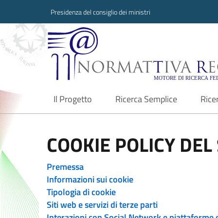
Presidenza del consiglio dei ministri
Normattiva Region
Il Progetto
Ricerca Semplice
Rice
current
COOKIE POLICY DEL 
Premessa
Informazioni sui cookie
Tipologia di cookie
Siti web e servizi di terze parti
Interazioni con Social Network e piattaforme 