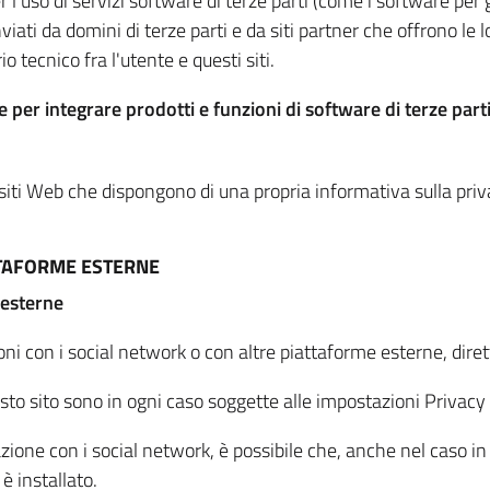
per l'uso di servizi software di terze parti (come i software pe
viati da domini di terze parti e da siti partner che offrono le l
io tecnico fra l'utente e questi siti.
 per integrare prodotti e funzioni di software di terze parti
 siti Web che dispongono di una propria informativa sulla pri
TTAFORME ESTERNE
 esterne
oni con i social network o con altre piattaforme esterne, dire
esto sito sono in ogni caso soggette alle impostazioni Privacy 
azione con i social network, è possibile che, anche nel caso in c
 è installato.