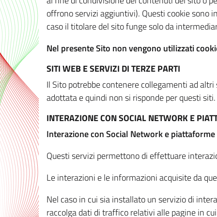
al fine di condivisione dei contenuti del sito o 
offrono servizi aggiuntivi). Questi cookie sono in
caso il titolare del sito funge solo da intermediar
Nel presente Sito non vengono utilizzati cookie
SITI WEB E SERVIZI DI TERZE PARTI
Il Sito potrebbe contenere collegamenti ad altri
adottata e quindi non si risponde per questi siti.
INTERAZIONE CON SOCIAL NETWORK E PIA
Interazione con Social Network e piattaforme
Questi servizi permettono di effettuare interazi
Le interazioni e le informazioni acquisite da qu
Nel caso in cui sia installato un servizio di inter
raccolga dati di traffico relativi alle pagine in cui