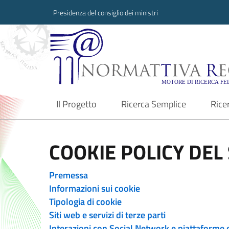
Presidenza del consiglio dei ministri
Normattiva Region
Il Progetto
Ricerca Semplice
Rice
current
COOKIE POLICY DEL 
Premessa
Informazioni sui cookie
Tipologia di cookie
Siti web e servizi di terze parti
Interazioni con Social Network e piattaforme 