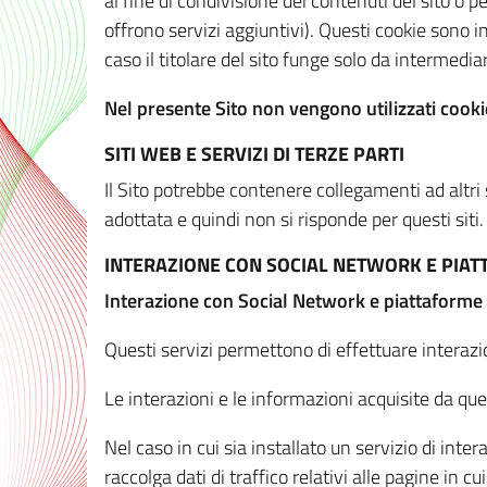
al fine di condivisione dei contenuti del sito o 
offrono servizi aggiuntivi). Questi cookie sono in
caso il titolare del sito funge solo da intermediar
Nel presente Sito non vengono utilizzati cookie
SITI WEB E SERVIZI DI TERZE PARTI
Il Sito potrebbe contenere collegamenti ad altri
adottata e quindi non si risponde per questi siti.
INTERAZIONE CON SOCIAL NETWORK E PIA
Interazione con Social Network e piattaforme
Questi servizi permettono di effettuare interazi
Le interazioni e le informazioni acquisite da qu
Nel caso in cui sia installato un servizio di inter
raccolga dati di traffico relativi alle pagine in cui