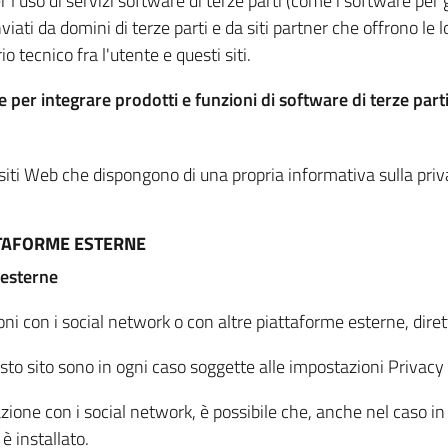
per l'uso di servizi software di terze parti (come i software pe
viati da domini di terze parti e da siti partner che offrono le l
io tecnico fra l'utente e questi siti.
 per integrare prodotti e funzioni di software di terze parti
 siti Web che dispongono di una propria informativa sulla pri
TTAFORME ESTERNE
 esterne
oni con i social network o con altre piattaforme esterne, dire
esto sito sono in ogni caso soggette alle impostazioni Privacy 
azione con i social network, è possibile che, anche nel caso in c
 è installato.