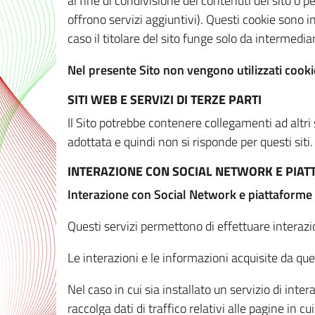
al fine di condivisione dei contenuti del sito o 
offrono servizi aggiuntivi). Questi cookie sono in
caso il titolare del sito funge solo da intermediar
Nel presente Sito non vengono utilizzati cookie
SITI WEB E SERVIZI DI TERZE PARTI
Il Sito potrebbe contenere collegamenti ad altri
adottata e quindi non si risponde per questi siti.
INTERAZIONE CON SOCIAL NETWORK E PIA
Interazione con Social Network e piattaforme
Questi servizi permettono di effettuare interazi
Le interazioni e le informazioni acquisite da qu
Nel caso in cui sia installato un servizio di inter
raccolga dati di traffico relativi alle pagine in cui