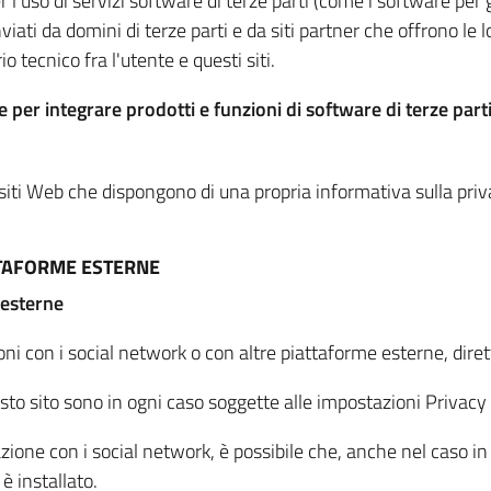
per l'uso di servizi software di terze parti (come i software pe
viati da domini di terze parti e da siti partner che offrono le l
io tecnico fra l'utente e questi siti.
 per integrare prodotti e funzioni di software di terze parti
 siti Web che dispongono di una propria informativa sulla pri
TTAFORME ESTERNE
 esterne
oni con i social network o con altre piattaforme esterne, dire
esto sito sono in ogni caso soggette alle impostazioni Privacy 
azione con i social network, è possibile che, anche nel caso in c
 è installato.