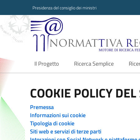
Presidenza del consiglio dei ministri
Normattiva Region
Il Progetto
Ricerca Semplice
Rice
current
COOKIE POLICY DEL 
Premessa
Informazioni sui cookie
Tipologia di cookie
Siti web e servizi di terze parti
Interazioni con Social Network e piattaforme 