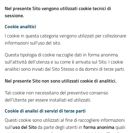
Nel presente Sito vengono utilizzati cookie tecnici di
sessione.
Cookie analitici
I cookie in questa categoria vengono utilizzati per collezionare
informazioni sull'uso del sito.
Questa tipologia di cookie raccoglie dati in forma anonima
sull'attività dell'utenza e su come è arrivata sul Sito. I cookie
analitici sono inviati dal Sito Stesso o da domini di terze parti.
Nel presente Sito non sono utilizzati cookie di analitici.
Tali cookie non necessitano del preventivo consenso
dell'Utente per essere installati ed utilizzati.
Cookie di analisi di servizi di terze parti
Questi cookie sono utilizzati al fine di raccogliere informazioni
sull'
uso del Sito
da parte degli utenti in
forma anonima
quali: