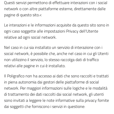
Questi servizi permettono di effettuare interazioni con i social
network o con altre piattaforme esterne, direttamente dalle
pagine di questo sito.<
Le interazioni e le informazioni acquisite da questo sito sono in
ogni caso soggette alle impostazioni Privacy dell'Utente
relative ad ogni social network.
Nel caso in cui sia installato un servizio di interazione con i
social network, è possibile che, anche nel caso in cui gli Utenti
non utilizzino il servizio, lo stesso raccolga dati di traffico
relativi alle pagine in cui è installato.
Il Poligrafico non ha accesso ai dati che sono raccolti e trattati
in piena autonomia dai gestori delle piattaforme di social
network. Per maggiori informazioni sulle logiche e le modalità
di trattamento dei dati raccolti dai social network, gli utenti
sono invitati a leggere le note informative sulla privacy fornite
dai soggetti che forniscono i servizi in questione: