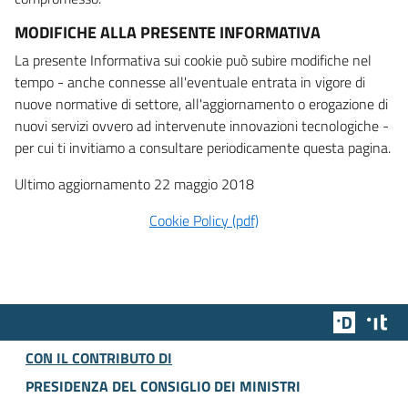
MODIFICHE ALLA PRESENTE INFORMATIVA
La presente Informativa sui cookie può subire modifiche nel
tempo - anche connesse all'eventuale entrata in vigore di
nuove normative di settore, all'aggiornamento o erogazione di
nuovi servizi ovvero ad intervenute innovazioni tecnologiche -
per cui ti invitiamo a consultare periodicamente questa pagina.
Ultimo aggiornamento 22 maggio 2018
Cookie Policy (pdf)
Team Dig
Des
CON IL CONTRIBUTO DI
PRESIDENZA DEL CONSIGLIO DEI MINISTRI