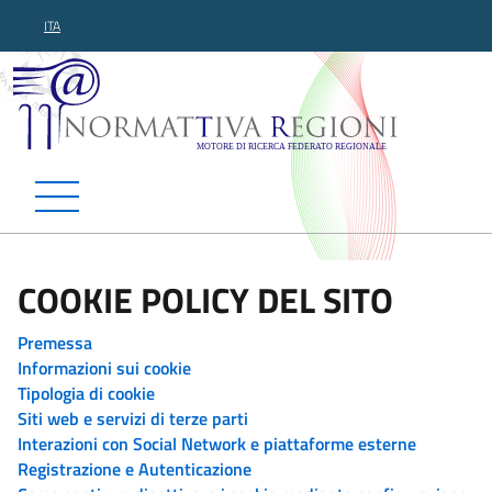
ITA
Normattiva Regioni - Motor
COOKIE POLICY DEL SITO
Premessa
Informazioni sui cookie
Tipologia di cookie
Siti web e servizi di terze parti
Interazioni con Social Network e piattaforme esterne
Registrazione e Autenticazione