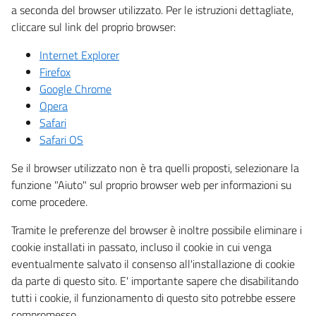
a seconda del browser utilizzato. Per le istruzioni dettagliate,
cliccare sul link del proprio browser:
Internet Explorer
Firefox
Google Chrome
Opera
Safari
Safari OS
Se il browser utilizzato non è tra quelli proposti, selezionare la
funzione "Aiuto" sul proprio browser web per informazioni su
come procedere.
Tramite le preferenze del browser è inoltre possibile eliminare i
cookie installati in passato, incluso il cookie in cui venga
eventualmente salvato il consenso all'installazione di cookie
da parte di questo sito. E' importante sapere che disabilitando
tutti i cookie, il funzionamento di questo sito potrebbe essere
compromesso.