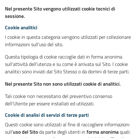
Nel presente Sito vengono utilizzati cookie tecnici di
sessione.
Cookie analitici
I cookie in questa categoria vengono utilizzati per collezionare
informazioni sull'uso del sito.
Questa tipologia di cookie raccoglie dati in forma anonima
sull'attività dell'utenza e su come è arrivata sul Sito. I cookie
analitici sono inviati dal Sito Stesso o da domini di terze parti.
Nel presente Sito non sono utilizzati cookie di analitici.
Tali cookie non necessitano del preventivo consenso
dell'Utente per essere installati ed utilizzati.
Cookie di analisi di servizi di terze parti
Questi cookie sono utilizzati al fine di raccogliere informazioni
sull'
uso del Sito
da parte degli utenti in
forma anonima
quali: