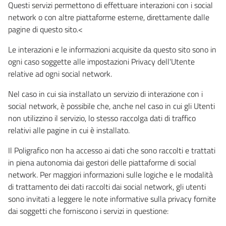
Questi servizi permettono di effettuare interazioni con i social
network o con altre piattaforme esterne, direttamente dalle
pagine di questo sito.<
Le interazioni e le informazioni acquisite da questo sito sono in
ogni caso soggette alle impostazioni Privacy dell'Utente
relative ad ogni social network.
Nel caso in cui sia installato un servizio di interazione con i
social network, è possibile che, anche nel caso in cui gli Utenti
non utilizzino il servizio, lo stesso raccolga dati di traffico
relativi alle pagine in cui è installato.
Il Poligrafico non ha accesso ai dati che sono raccolti e trattati
in piena autonomia dai gestori delle piattaforme di social
network. Per maggiori informazioni sulle logiche e le modalità
di trattamento dei dati raccolti dai social network, gli utenti
sono invitati a leggere le note informative sulla privacy fornite
dai soggetti che forniscono i servizi in questione: