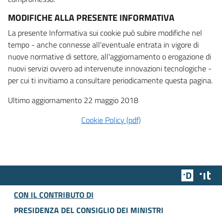
MODIFICHE ALLA PRESENTE INFORMATIVA
La presente Informativa sui cookie può subire modifiche nel
tempo - anche connesse all'eventuale entrata in vigore di
nuove normative di settore, all'aggiornamento o erogazione di
nuovi servizi ovvero ad intervenute innovazioni tecnologiche -
per cui ti invitiamo a consultare periodicamente questa pagina.
Ultimo aggiornamento 22 maggio 2018
Cookie Policy (pdf)
Team Dig
Des
CON IL CONTRIBUTO DI
PRESIDENZA DEL CONSIGLIO DEI MINISTRI