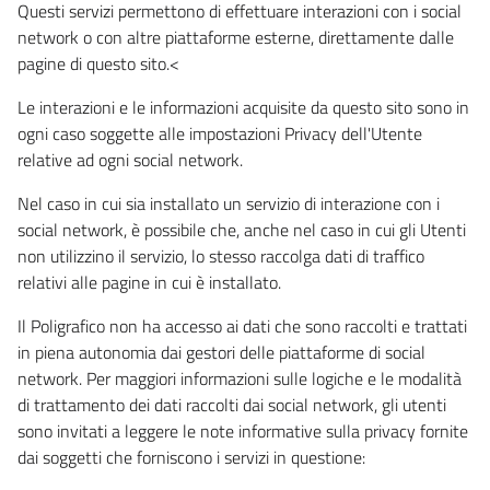
Questi servizi permettono di effettuare interazioni con i social
network o con altre piattaforme esterne, direttamente dalle
pagine di questo sito.<
Le interazioni e le informazioni acquisite da questo sito sono in
ogni caso soggette alle impostazioni Privacy dell'Utente
relative ad ogni social network.
Nel caso in cui sia installato un servizio di interazione con i
social network, è possibile che, anche nel caso in cui gli Utenti
non utilizzino il servizio, lo stesso raccolga dati di traffico
relativi alle pagine in cui è installato.
Il Poligrafico non ha accesso ai dati che sono raccolti e trattati
in piena autonomia dai gestori delle piattaforme di social
network. Per maggiori informazioni sulle logiche e le modalità
di trattamento dei dati raccolti dai social network, gli utenti
sono invitati a leggere le note informative sulla privacy fornite
dai soggetti che forniscono i servizi in questione: