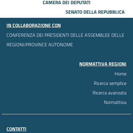
CAMERA DEI DEPUTATI
SENATO DELLA REPUBBLICA
IN COLLABORAZIONE CON
CONFERENZA DEI PRESIDENTI DELLE ASSEMBLEE DELLE
REGIONI/PROVINCE AUTONOME
NORMATTIVA REGIONI
Home
Ricerca semplice
Ricerca avanzata
Normattiva
CONTATTI