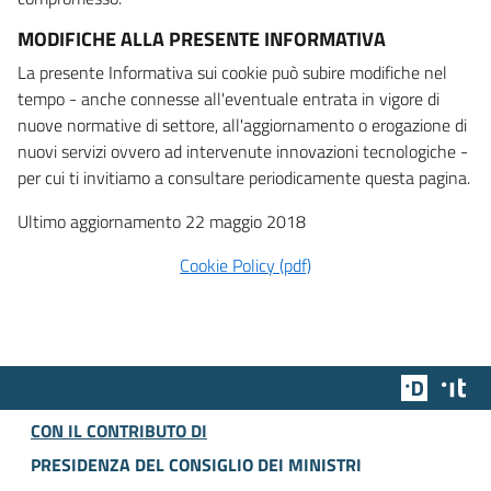
MODIFICHE ALLA PRESENTE INFORMATIVA
La presente Informativa sui cookie può subire modifiche nel
tempo - anche connesse all'eventuale entrata in vigore di
nuove normative di settore, all'aggiornamento o erogazione di
nuovi servizi ovvero ad intervenute innovazioni tecnologiche -
per cui ti invitiamo a consultare periodicamente questa pagina.
Ultimo aggiornamento 22 maggio 2018
Cookie Policy (pdf)
Team Dig
Des
CON IL CONTRIBUTO DI
PRESIDENZA DEL CONSIGLIO DEI MINISTRI