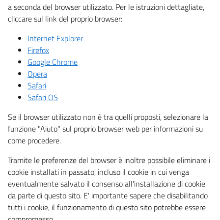
a seconda del browser utilizzato. Per le istruzioni dettagliate,
cliccare sul link del proprio browser:
Internet Explorer
Firefox
Google Chrome
Opera
Safari
Safari OS
Se il browser utilizzato non è tra quelli proposti, selezionare la
funzione "Aiuto" sul proprio browser web per informazioni su
come procedere.
Tramite le preferenze del browser è inoltre possibile eliminare i
cookie installati in passato, incluso il cookie in cui venga
eventualmente salvato il consenso all'installazione di cookie
da parte di questo sito. E' importante sapere che disabilitando
tutti i cookie, il funzionamento di questo sito potrebbe essere
compromesso.