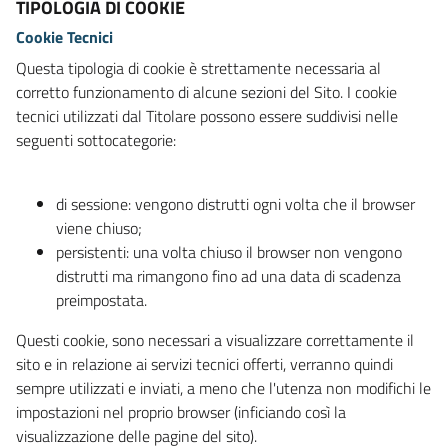
TIPOLOGIA DI COOKIE
Cookie Tecnici
Questa tipologia di cookie è strettamente necessaria al
corretto funzionamento di alcune sezioni del Sito. I cookie
tecnici utilizzati dal Titolare possono essere suddivisi nelle
seguenti sottocategorie:
di sessione: vengono distrutti ogni volta che il browser
viene chiuso;
persistenti: una volta chiuso il browser non vengono
distrutti ma rimangono fino ad una data di scadenza
preimpostata.
Questi cookie, sono necessari a visualizzare correttamente il
sito e in relazione ai servizi tecnici offerti, verranno quindi
sempre utilizzati e inviati, a meno che l'utenza non modifichi le
impostazioni nel proprio browser (inficiando così la
visualizzazione delle pagine del sito).