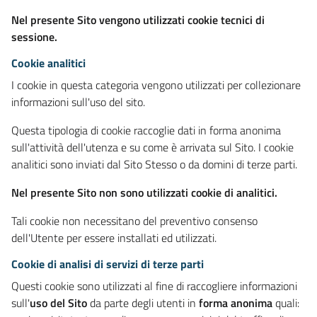
Nel presente Sito vengono utilizzati cookie tecnici di
sessione.
Cookie analitici
I cookie in questa categoria vengono utilizzati per collezionare
informazioni sull'uso del sito.
Questa tipologia di cookie raccoglie dati in forma anonima
sull'attività dell'utenza e su come è arrivata sul Sito. I cookie
analitici sono inviati dal Sito Stesso o da domini di terze parti.
Nel presente Sito non sono utilizzati cookie di analitici.
Tali cookie non necessitano del preventivo consenso
dell'Utente per essere installati ed utilizzati.
Cookie di analisi di servizi di terze parti
Questi cookie sono utilizzati al fine di raccogliere informazioni
sull'
uso del Sito
da parte degli utenti in
forma anonima
quali: