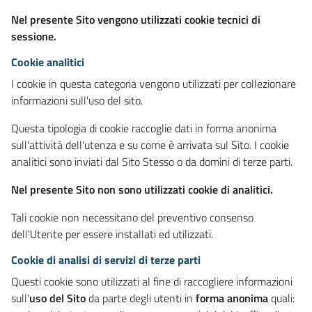
Nel presente Sito vengono utilizzati cookie tecnici di
sessione.
Cookie analitici
I cookie in questa categoria vengono utilizzati per collezionare
informazioni sull'uso del sito.
Questa tipologia di cookie raccoglie dati in forma anonima
sull'attività dell'utenza e su come è arrivata sul Sito. I cookie
analitici sono inviati dal Sito Stesso o da domini di terze parti.
Nel presente Sito non sono utilizzati cookie di analitici.
Tali cookie non necessitano del preventivo consenso
dell'Utente per essere installati ed utilizzati.
Cookie di analisi di servizi di terze parti
Questi cookie sono utilizzati al fine di raccogliere informazioni
sull'
uso del Sito
da parte degli utenti in
forma anonima
quali: