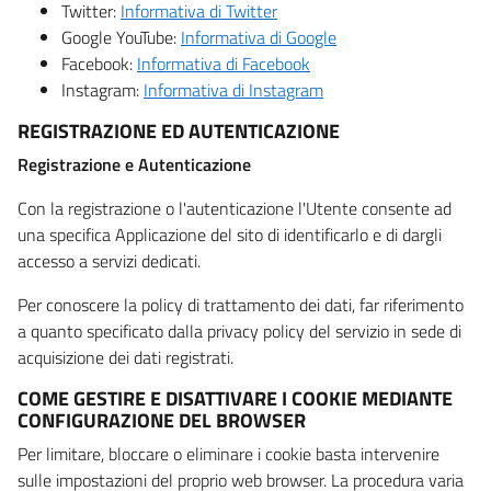
Twitter:
Informativa di Twitter
Google YouTube:
Informativa di Google
Facebook:
Informativa di Facebook
Instagram:
Informativa di Instagram
REGISTRAZIONE ED AUTENTICAZIONE
Registrazione e Autenticazione
Con la registrazione o l'autenticazione l'Utente consente ad
una specifica Applicazione del sito di identificarlo e di dargli
accesso a servizi dedicati.
Per conoscere la policy di trattamento dei dati, far riferimento
a quanto specificato dalla privacy policy del servizio in sede di
acquisizione dei dati registrati.
COME GESTIRE E DISATTIVARE I COOKIE MEDIANTE
CONFIGURAZIONE DEL BROWSER
Per limitare, bloccare o eliminare i cookie basta intervenire
sulle impostazioni del proprio web browser. La procedura varia