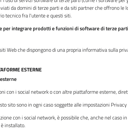
per l'uso di servizi software di terze parti (come i software pe
viati da domini di terze parti e da siti partner che offrono le l
io tecnico fra l'utente e questi siti.
 per integrare prodotti e funzioni di software di terze parti
 siti Web che dispongono di una propria informativa sulla pri
TTAFORME ESTERNE
 esterne
oni con i social network o con altre piattaforme esterne, dire
esto sito sono in ogni caso soggette alle impostazioni Privacy 
azione con i social network, è possibile che, anche nel caso in c
 è installato.