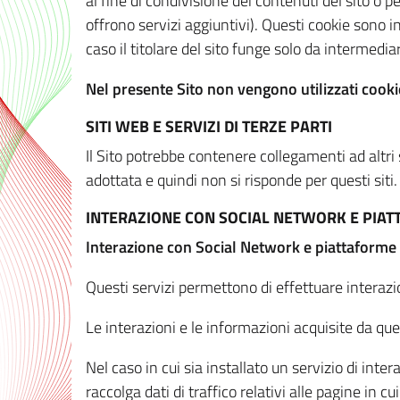
al fine di condivisione dei contenuti del sito o 
offrono servizi aggiuntivi). Questi cookie sono in
caso il titolare del sito funge solo da intermediar
Nel presente Sito non vengono utilizzati cookie
SITI WEB E SERVIZI DI TERZE PARTI
Il Sito potrebbe contenere collegamenti ad altri
adottata e quindi non si risponde per questi siti.
INTERAZIONE CON SOCIAL NETWORK E PIA
Interazione con Social Network e piattaforme
Questi servizi permettono di effettuare interazi
Le interazioni e le informazioni acquisite da qu
Nel caso in cui sia installato un servizio di inter
raccolga dati di traffico relativi alle pagine in cui