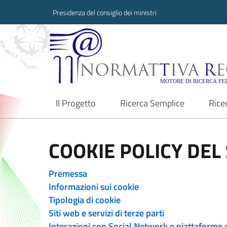
Presidenza del consiglio dei ministri
Normattiva Region
Il Progetto
Ricerca Semplice
Rice
current
COOKIE POLICY DEL 
Premessa
Informazioni sui cookie
Tipologia di cookie
Siti web e servizi di terze parti
Interazioni con Social Network e piattaforme 