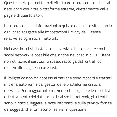
Questi servizi permettono di effettuare interazioni con i social
network o con altre piattaforme esterne, direttamente dalle
pagine di questo sito.<
Le interazioni e le informazioni acquisite da questo sito sono in
ogni caso soggette alle impostazioni Privacy dell'Utente
relative ad ogni social network.
Nel caso in cui sia installato un servizio di interazione con i
social network, è possibile che, anche nel caso in cui gli Utenti
non utilizzino il servizio, lo stesso raccolga dati di traffico
relativi alle pagine in cui è installato.
Il Poligrafico non ha accesso ai dati che sono raccolti e trattati
in piena autonomia dai gestori delle piattaforme di social
network. Per maggiori informazioni sulle logiche e le modalità
di trattamento dei dati raccolti dai social network, gli utenti
sono invitati a leggere le note informative sulla privacy fornite
dai soggetti che forniscono i servizi in questione: