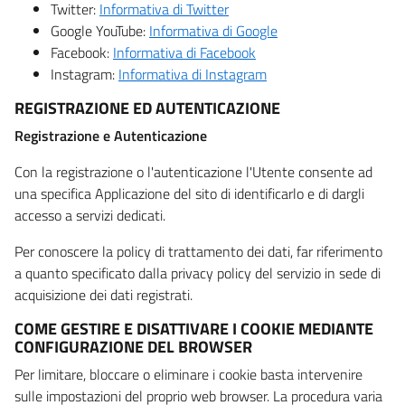
Twitter:
Informativa di Twitter
Google YouTube:
Informativa di Google
Facebook:
Informativa di Facebook
Instagram:
Informativa di Instagram
REGISTRAZIONE ED AUTENTICAZIONE
Registrazione e Autenticazione
Con la registrazione o l'autenticazione l'Utente consente ad
una specifica Applicazione del sito di identificarlo e di dargli
accesso a servizi dedicati.
Per conoscere la policy di trattamento dei dati, far riferimento
a quanto specificato dalla privacy policy del servizio in sede di
acquisizione dei dati registrati.
COME GESTIRE E DISATTIVARE I COOKIE MEDIANTE
CONFIGURAZIONE DEL BROWSER
Per limitare, bloccare o eliminare i cookie basta intervenire
sulle impostazioni del proprio web browser. La procedura varia