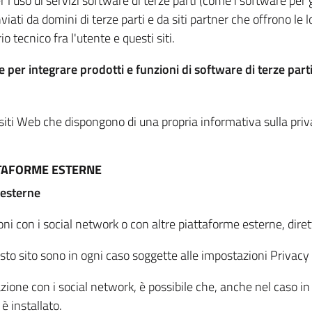
per l'uso di servizi software di terze parti (come i software pe
viati da domini di terze parti e da siti partner che offrono le l
io tecnico fra l'utente e questi siti.
 per integrare prodotti e funzioni di software di terze parti
 siti Web che dispongono di una propria informativa sulla pri
TTAFORME ESTERNE
 esterne
oni con i social network o con altre piattaforme esterne, dire
esto sito sono in ogni caso soggette alle impostazioni Privacy 
azione con i social network, è possibile che, anche nel caso in c
 è installato.