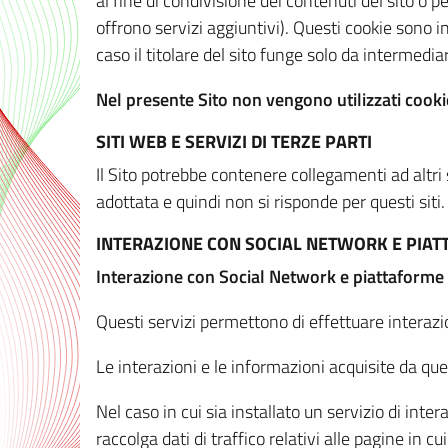
al fine di condivisione dei contenuti del sito o 
offrono servizi aggiuntivi). Questi cookie sono in
caso il titolare del sito funge solo da intermediar
Nel presente Sito non vengono utilizzati cookie
SITI WEB E SERVIZI DI TERZE PARTI
Il Sito potrebbe contenere collegamenti ad altri
adottata e quindi non si risponde per questi siti.
INTERAZIONE CON SOCIAL NETWORK E PIA
Interazione con Social Network e piattaforme
Questi servizi permettono di effettuare interazi
Le interazioni e le informazioni acquisite da qu
Nel caso in cui sia installato un servizio di inter
raccolga dati di traffico relativi alle pagine in cui