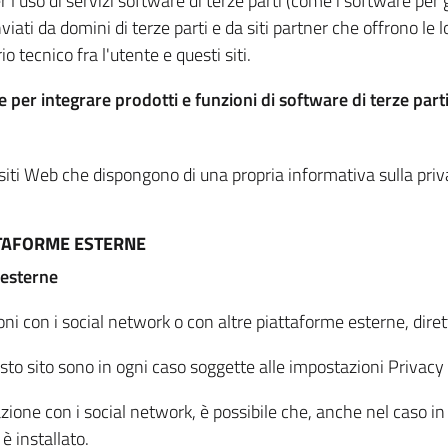
per l'uso di servizi software di terze parti (come i software pe
viati da domini di terze parti e da siti partner che offrono le l
io tecnico fra l'utente e questi siti.
 per integrare prodotti e funzioni di software di terze parti
 siti Web che dispongono di una propria informativa sulla pri
TTAFORME ESTERNE
 esterne
oni con i social network o con altre piattaforme esterne, dire
esto sito sono in ogni caso soggette alle impostazioni Privacy 
azione con i social network, è possibile che, anche nel caso in c
 è installato.