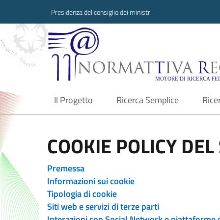
Presidenza del consiglio dei ministri
Normattiva Region
Il Progetto
Ricerca Semplice
Rice
current
COOKIE POLICY DEL 
Premessa
Informazioni sui cookie
Tipologia di cookie
Siti web e servizi di terze parti
Interazioni con Social Network e piattaforme 