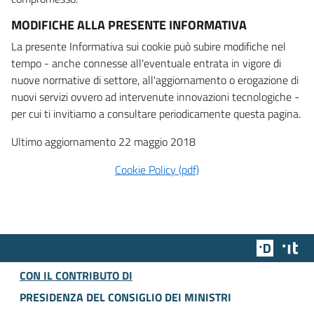
MODIFICHE ALLA PRESENTE INFORMATIVA
La presente Informativa sui cookie può subire modifiche nel
tempo - anche connesse all'eventuale entrata in vigore di
nuove normative di settore, all'aggiornamento o erogazione di
nuovi servizi ovvero ad intervenute innovazioni tecnologiche -
per cui ti invitiamo a consultare periodicamente questa pagina.
Ultimo aggiornamento 22 maggio 2018
Cookie Policy (pdf)
Team Dig
Des
CON IL CONTRIBUTO DI
PRESIDENZA DEL CONSIGLIO DEI MINISTRI