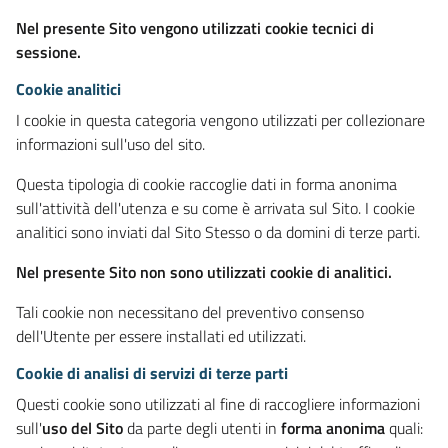
Nel presente Sito vengono utilizzati cookie tecnici di
sessione.
Cookie analitici
I cookie in questa categoria vengono utilizzati per collezionare
informazioni sull'uso del sito.
Questa tipologia di cookie raccoglie dati in forma anonima
sull'attività dell'utenza e su come è arrivata sul Sito. I cookie
analitici sono inviati dal Sito Stesso o da domini di terze parti.
Nel presente Sito non sono utilizzati cookie di analitici.
Tali cookie non necessitano del preventivo consenso
dell'Utente per essere installati ed utilizzati.
Cookie di analisi di servizi di terze parti
Questi cookie sono utilizzati al fine di raccogliere informazioni
sull'
uso del Sito
da parte degli utenti in
forma anonima
quali: