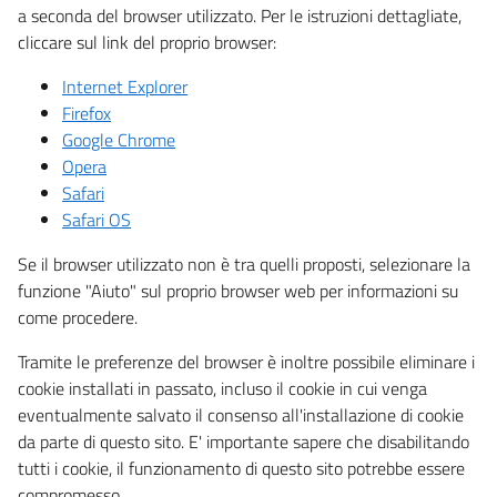
a seconda del browser utilizzato. Per le istruzioni dettagliate,
cliccare sul link del proprio browser:
Internet Explorer
Firefox
Google Chrome
Opera
Safari
Safari OS
Se il browser utilizzato non è tra quelli proposti, selezionare la
funzione "Aiuto" sul proprio browser web per informazioni su
come procedere.
Tramite le preferenze del browser è inoltre possibile eliminare i
cookie installati in passato, incluso il cookie in cui venga
eventualmente salvato il consenso all'installazione di cookie
da parte di questo sito. E' importante sapere che disabilitando
tutti i cookie, il funzionamento di questo sito potrebbe essere
compromesso.