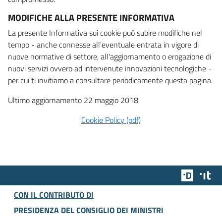
MODIFICHE ALLA PRESENTE INFORMATIVA
La presente Informativa sui cookie può subire modifiche nel
tempo - anche connesse all'eventuale entrata in vigore di
nuove normative di settore, all'aggiornamento o erogazione di
nuovi servizi ovvero ad intervenute innovazioni tecnologiche -
per cui ti invitiamo a consultare periodicamente questa pagina.
Ultimo aggiornamento 22 maggio 2018
Cookie Policy (pdf)
Team Dig
Des
CON IL CONTRIBUTO DI
PRESIDENZA DEL CONSIGLIO DEI MINISTRI