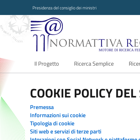
Presidenza del consiglio dei ministri
Normattiva Region
Il Progetto
Ricerca Semplice
Rice
current
COOKIE POLICY DEL 
Premessa
Informazioni sui cookie
Tipologia di cookie
Siti web e servizi di terze parti
Interazioni con Social Network e piattaforme 