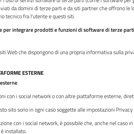
per l'uso di servizi software di terze parti (come i software pe
viati da domini di terze parti e da siti partner che offrono le l
io tecnico fra l'utente e questi siti.
 per integrare prodotti e funzioni di software di terze parti
 siti Web che dispongono di una propria informativa sulla pri
TTAFORME ESTERNE
 esterne
oni con i social network o con altre piattaforme esterne, dire
esto sito sono in ogni caso soggette alle impostazioni Privacy 
azione con i social network, è possibile che, anche nel caso in c
 è installato.