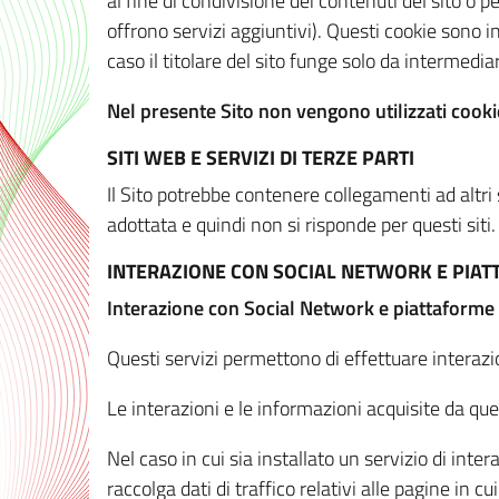
al fine di condivisione dei contenuti del sito o 
offrono servizi aggiuntivi). Questi cookie sono in
caso il titolare del sito funge solo da intermediar
Nel presente Sito non vengono utilizzati cookie
SITI WEB E SERVIZI DI TERZE PARTI
Il Sito potrebbe contenere collegamenti ad altri
adottata e quindi non si risponde per questi siti.
INTERAZIONE CON SOCIAL NETWORK E PIA
Interazione con Social Network e piattaforme
Questi servizi permettono di effettuare interazi
Le interazioni e le informazioni acquisite da qu
Nel caso in cui sia installato un servizio di inter
raccolga dati di traffico relativi alle pagine in cui