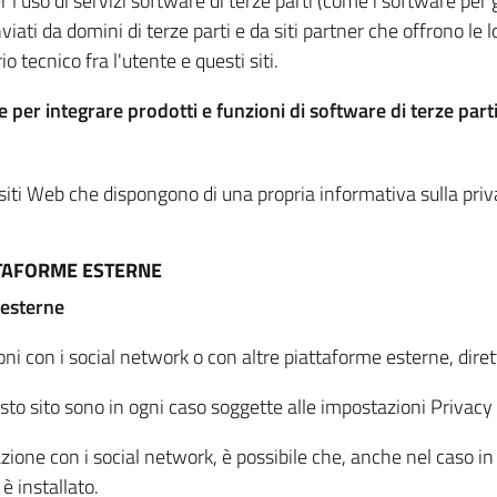
per l'uso di servizi software di terze parti (come i software pe
viati da domini di terze parti e da siti partner che offrono le l
io tecnico fra l'utente e questi siti.
 per integrare prodotti e funzioni di software di terze parti
 siti Web che dispongono di una propria informativa sulla pri
TTAFORME ESTERNE
 esterne
oni con i social network o con altre piattaforme esterne, dire
esto sito sono in ogni caso soggette alle impostazioni Privacy 
azione con i social network, è possibile che, anche nel caso in c
 è installato.