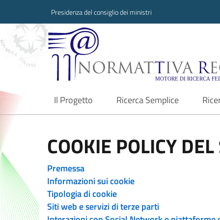
Presidenza del consiglio dei ministri
Normattiva Region
Il Progetto
Ricerca Semplice
Rice
current
COOKIE POLICY DEL 
Premessa
Informazioni sui cookie
Tipologia di cookie
Siti web e servizi di terze parti
Interazioni con Social Network e piattaforme 