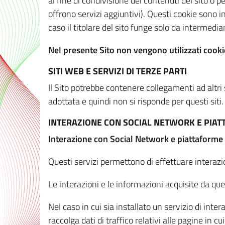
al fine di condivisione dei contenuti del sito o 
offrono servizi aggiuntivi). Questi cookie sono in
caso il titolare del sito funge solo da intermediar
Nel presente Sito non vengono utilizzati cookie
SITI WEB E SERVIZI DI TERZE PARTI
Il Sito potrebbe contenere collegamenti ad altri
adottata e quindi non si risponde per questi siti.
INTERAZIONE CON SOCIAL NETWORK E PIA
Interazione con Social Network e piattaforme
Questi servizi permettono di effettuare interazi
Le interazioni e le informazioni acquisite da qu
Nel caso in cui sia installato un servizio di inter
raccolga dati di traffico relativi alle pagine in cui