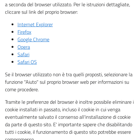
a seconda del browser utilizzato. Per le istruzioni dettagliate,
cliccare sul link del proprio browser:
Internet Explorer
Firefox
Google Chrome
Opera
Safari
Safari OS
Se il browser utilizzato non è tra quelli proposti, selezionare la
funzione "Aiuto" sul proprio browser web per informazioni su
come procedere.
Tramite le preferenze del browser è inoltre possibile eliminare i
cookie installati in passato, incluso il cookie in cui venga
eventualmente salvato il consenso all'installazione di cookie
da parte di questo sito. E' importante sapere che disabilitando
tutti i cookie, il funzionamento di questo sito potrebbe essere
compromesso.