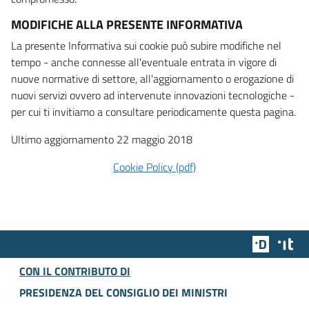
MODIFICHE ALLA PRESENTE INFORMATIVA
La presente Informativa sui cookie può subire modifiche nel
tempo - anche connesse all'eventuale entrata in vigore di
nuove normative di settore, all'aggiornamento o erogazione di
nuovi servizi ovvero ad intervenute innovazioni tecnologiche -
per cui ti invitiamo a consultare periodicamente questa pagina.
Ultimo aggiornamento 22 maggio 2018
Cookie Policy (pdf)
Team Dig
Des
CON IL CONTRIBUTO DI
PRESIDENZA DEL CONSIGLIO DEI MINISTRI