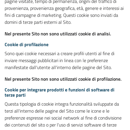
pagine visitate, tempo di permanenza, origini del traffico di
provenienza, provenienza geografica, età, genere e interessi ai
fini di campagne di marketing. Questi cookie sono inviati da
domini di terze parti esterni al Sito.
Nel presente Sito non sono utilizzati cookie di analisi.
Cookie di profilazione
Sono quei cookie necessari a creare profili utenti al fine di
inviare messaggi pubblicitari in linea con le preferenze
manifestate dall'utente all'interno delle pagine del Sito.
Nel presente Sito non sono utilizzati cookie di profilazione.
Cookie per integrare prodotti e funzioni di software di
terze parti
Questa tipologia di cookie integra funzionalità sviluppate da
terzi all'interno delle pagine del Sito come le icone e le
preferenze espresse nei social network al fine di condivisione
dei contenuti del sito o per l'uso di servizi software di terze