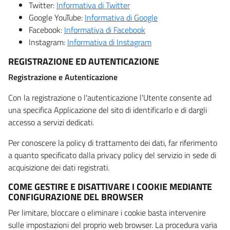
Twitter:
Informativa di Twitter
Google YouTube:
Informativa di Google
Facebook:
Informativa di Facebook
Instagram:
Informativa di Instagram
REGISTRAZIONE ED AUTENTICAZIONE
Registrazione e Autenticazione
Con la registrazione o l'autenticazione l'Utente consente ad
una specifica Applicazione del sito di identificarlo e di dargli
accesso a servizi dedicati.
Per conoscere la policy di trattamento dei dati, far riferimento
a quanto specificato dalla privacy policy del servizio in sede di
acquisizione dei dati registrati.
COME GESTIRE E DISATTIVARE I COOKIE MEDIANTE
CONFIGURAZIONE DEL BROWSER
Per limitare, bloccare o eliminare i cookie basta intervenire
sulle impostazioni del proprio web browser. La procedura varia