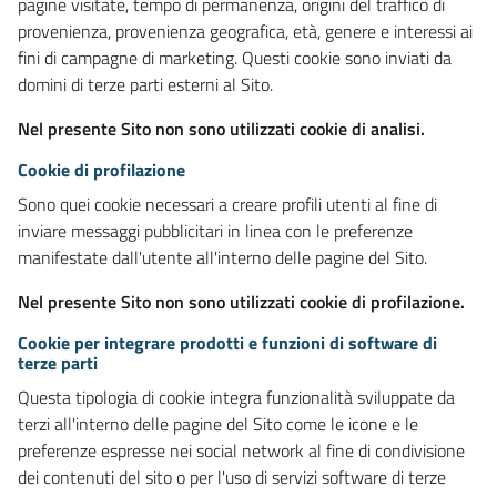
pagine visitate, tempo di permanenza, origini del traffico di
provenienza, provenienza geografica, età, genere e interessi ai
fini di campagne di marketing. Questi cookie sono inviati da
domini di terze parti esterni al Sito.
Nel presente Sito non sono utilizzati cookie di analisi.
Cookie di profilazione
Sono quei cookie necessari a creare profili utenti al fine di
inviare messaggi pubblicitari in linea con le preferenze
manifestate dall'utente all'interno delle pagine del Sito.
Nel presente Sito non sono utilizzati cookie di profilazione.
Cookie per integrare prodotti e funzioni di software di
terze parti
Questa tipologia di cookie integra funzionalità sviluppate da
terzi all'interno delle pagine del Sito come le icone e le
preferenze espresse nei social network al fine di condivisione
dei contenuti del sito o per l'uso di servizi software di terze