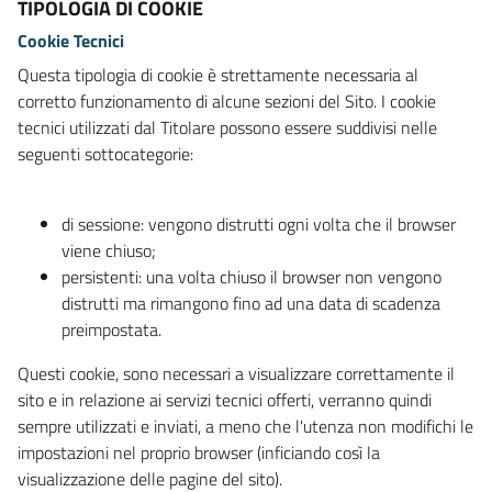
TIPOLOGIA DI COOKIE
Cookie Tecnici
Questa tipologia di cookie è strettamente necessaria al
corretto funzionamento di alcune sezioni del Sito. I cookie
tecnici utilizzati dal Titolare possono essere suddivisi nelle
seguenti sottocategorie:
di sessione: vengono distrutti ogni volta che il browser
viene chiuso;
persistenti: una volta chiuso il browser non vengono
distrutti ma rimangono fino ad una data di scadenza
preimpostata.
Questi cookie, sono necessari a visualizzare correttamente il
sito e in relazione ai servizi tecnici offerti, verranno quindi
sempre utilizzati e inviati, a meno che l'utenza non modifichi le
impostazioni nel proprio browser (inficiando così la
visualizzazione delle pagine del sito).