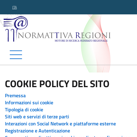
ITA
Normattiva Regioni - Motor
COOKIE POLICY DEL SITO
Premessa
Informazioni sui cookie
Tipologia di cookie
Siti web e servizi di terze parti
Interazioni con Social Network e piattaforme esterne
Registrazione e Autenticazione