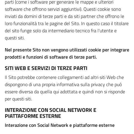
parti (come i software per generare le mappe e ulteriori
software che offrono servizi aggiuntivi). Questi cookie sono
inviati da domini di terze parti e da siti partner che offrono le
loro funzionalità tra le pagine del Sito. In questo caso il titolare
del sito funge solo da intermediario tecnico fra l'utente e
questi siti.
Nel presente Sito non vengono utilizzati cookie per integrare
prodotti e funzioni di software di terze parti.
SITI WEB E SERVIZI DI TERZE PARTI
Il Sito potrebbe contenere collegamenti ad altri siti Web che
dispongono di una propria informativa sulla privacy che può
essere diversa da quella qui adottata e quindi non si risponde
per questi siti.
INTERAZIONE CON SOCIAL NETWORK E
PIATTAFORME ESTERNE
Interazione con Social Network e piattaforme esterne