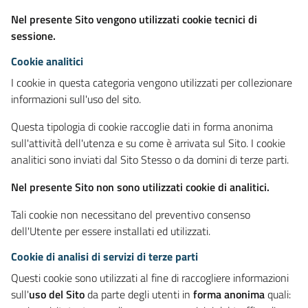
Nel presente Sito vengono utilizzati cookie tecnici di
sessione.
Cookie analitici
I cookie in questa categoria vengono utilizzati per collezionare
informazioni sull'uso del sito.
Questa tipologia di cookie raccoglie dati in forma anonima
sull'attività dell'utenza e su come è arrivata sul Sito. I cookie
analitici sono inviati dal Sito Stesso o da domini di terze parti.
Nel presente Sito non sono utilizzati cookie di analitici.
Tali cookie non necessitano del preventivo consenso
dell'Utente per essere installati ed utilizzati.
Cookie di analisi di servizi di terze parti
Questi cookie sono utilizzati al fine di raccogliere informazioni
sull'
uso del Sito
da parte degli utenti in
forma anonima
quali: