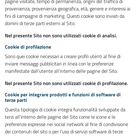
pagine visitate, tempo di permanenza, origini del traffico di
provenienza, provenienza geografica, età, genere e interessi ai
fini di campagne di marketing. Questi cookie sono inviati da
domini di terze parti esterni al Sito.
Nel presente Sito non sono utilizzati cookie di analisi.
Cookie di profilazione
Sono quei cookie necessari a creare profili utenti al fine di
inviare messaggi pubblicitari in linea con le preferenze
manifestate dall'utente all'interno delle pagine del Sito.
Nel presente Sito non sono utilizzati cookie di profilazione.
Cookie per integrare prodotti e funzioni di software di
terze parti
Questa tipologia di cookie integra funzionalità sviluppate da
terzi all'interno delle pagine del Sito come le icone e le
preferenze espresse nei social network al fine di condivisione
dei contenuti del sito o per l'uso di servizi software di terze