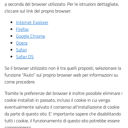
a seconda del browser utilizzato. Per le istruzioni dettagliate,
cliccare sul link del proprio browser:
Internet Explorer
Firefox
Google Chrome
Opera
Safari
Safari OS
Se il browser utilizzato non è tra quelli proposti, selezionare la
funzione "Aiuto" sul proprio browser web per informazioni su
come procedere.
Tramite le preferenze del browser è inoltre possibile eliminare i
cookie installati in passato, incluso il cookie in cui venga
eventualmente salvato il consenso all'installazione di cookie
da parte di questo sito. E' importante sapere che disabilitando
tutti i cookie, il funzionamento di questo sito potrebbe essere
compromesso.