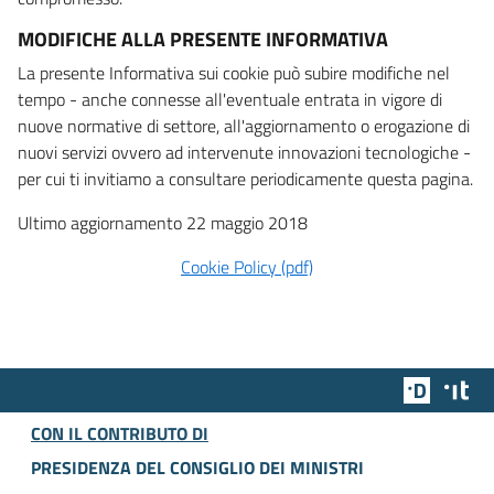
MODIFICHE ALLA PRESENTE INFORMATIVA
La presente Informativa sui cookie può subire modifiche nel
tempo - anche connesse all'eventuale entrata in vigore di
nuove normative di settore, all'aggiornamento o erogazione di
nuovi servizi ovvero ad intervenute innovazioni tecnologiche -
per cui ti invitiamo a consultare periodicamente questa pagina.
Ultimo aggiornamento 22 maggio 2018
Cookie Policy (pdf)
Team Dig
Des
CON IL CONTRIBUTO DI
PRESIDENZA DEL CONSIGLIO DEI MINISTRI