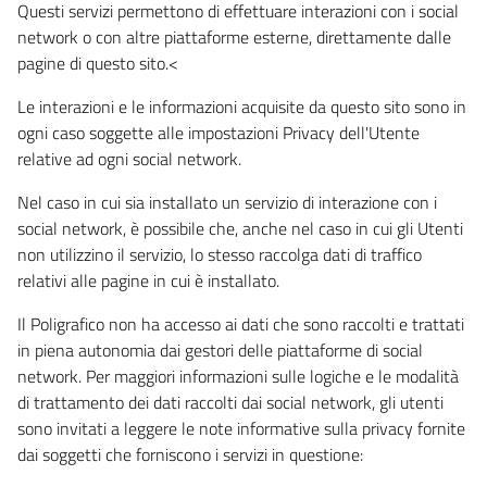
Questi servizi permettono di effettuare interazioni con i social
network o con altre piattaforme esterne, direttamente dalle
pagine di questo sito.<
Le interazioni e le informazioni acquisite da questo sito sono in
ogni caso soggette alle impostazioni Privacy dell'Utente
relative ad ogni social network.
Nel caso in cui sia installato un servizio di interazione con i
social network, è possibile che, anche nel caso in cui gli Utenti
non utilizzino il servizio, lo stesso raccolga dati di traffico
relativi alle pagine in cui è installato.
Il Poligrafico non ha accesso ai dati che sono raccolti e trattati
in piena autonomia dai gestori delle piattaforme di social
network. Per maggiori informazioni sulle logiche e le modalità
di trattamento dei dati raccolti dai social network, gli utenti
sono invitati a leggere le note informative sulla privacy fornite
dai soggetti che forniscono i servizi in questione: