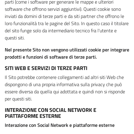
parti (come i software per generare le mappe e ulteriori
software che offrono servizi aggiuntivi). Questi cookie sono
inviati da domini di terze parti e da siti partner che offrono le
loro funzionalità tra le pagine del Sito. In questo caso il titolare
del sito funge solo da intermediario tecnico fra l'utente e
questi siti.
Nel presente Sito non vengono utilizzati cookie per integrare
prodotti e funzioni di software di terze parti.
SITI WEB E SERVIZI DI TERZE PARTI
Il Sito potrebbe contenere collegamenti ad altri siti Web che
dispongono di una propria informativa sulla privacy che può
essere diversa da quella qui adottata e quindi non si risponde
per questi siti.
INTERAZIONE CON SOCIAL NETWORK E
PIATTAFORME ESTERNE
Interazione con Social Network e piattaforme esterne