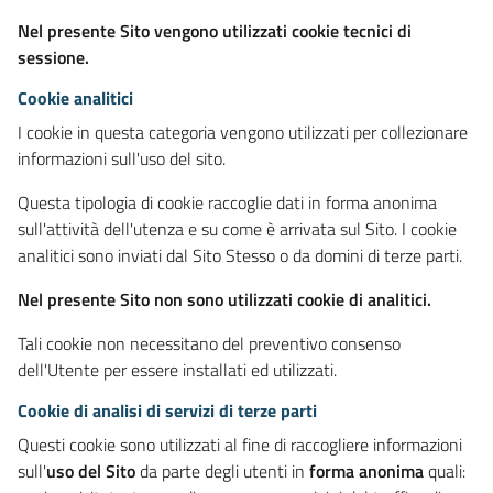
Nel presente Sito vengono utilizzati cookie tecnici di
sessione.
Cookie analitici
I cookie in questa categoria vengono utilizzati per collezionare
informazioni sull'uso del sito.
Questa tipologia di cookie raccoglie dati in forma anonima
sull'attività dell'utenza e su come è arrivata sul Sito. I cookie
analitici sono inviati dal Sito Stesso o da domini di terze parti.
Nel presente Sito non sono utilizzati cookie di analitici.
Tali cookie non necessitano del preventivo consenso
dell'Utente per essere installati ed utilizzati.
Cookie di analisi di servizi di terze parti
Questi cookie sono utilizzati al fine di raccogliere informazioni
sull'
uso del Sito
da parte degli utenti in
forma anonima
quali: