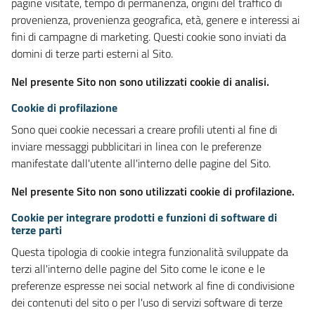
pagine visitate, tempo di permanenza, origini del traffico di
provenienza, provenienza geografica, età, genere e interessi ai
fini di campagne di marketing. Questi cookie sono inviati da
domini di terze parti esterni al Sito.
Nel presente Sito non sono utilizzati cookie di analisi.
Cookie di profilazione
Sono quei cookie necessari a creare profili utenti al fine di
inviare messaggi pubblicitari in linea con le preferenze
manifestate dall'utente all'interno delle pagine del Sito.
Nel presente Sito non sono utilizzati cookie di profilazione.
Cookie per integrare prodotti e funzioni di software di
terze parti
Questa tipologia di cookie integra funzionalità sviluppate da
terzi all'interno delle pagine del Sito come le icone e le
preferenze espresse nei social network al fine di condivisione
dei contenuti del sito o per l'uso di servizi software di terze