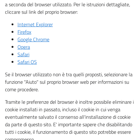
a seconda del browser utilizzato. Per le istruzioni dettagliate,
cliccare sul link del proprio browser:
Internet Explorer
Firefox
Google Chrome
Opera
Safari
Safari OS
Se il browser utilizzato non è tra quelli proposti, selezionare la
funzione "Aiuto" sul proprio browser web per informazioni su
come procedere.
Tramite le preferenze del browser è inoltre possibile eliminare i
cookie installati in passato, incluso il cookie in cui venga
eventualmente salvato il consenso all'installazione di cookie
da parte di questo sito. E' importante sapere che disabilitando
tutti i cookie, il funzionamento di questo sito potrebbe essere
compromesso.