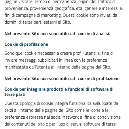
pagine visitate, tempo di permanenza, origini del traffico di
provenienza, provenienza geografica, età, genere e interessi ai
fini di campagne di marketing. Questi cookie sono inviati da
domini di terze parti esterni al Sito.
Nel presente Sito non sono utilizzati cookie di analisi.
Cookie di profilazione
Sono quei cookie necessari a creare profili utenti al fine di
inviare messaggi pubblicitari in linea con le preferenze
manifestate dall'utente all'interno delle pagine del Sito.
Nel presente Sito non sono utilizzati cookie di profilazione.
Cookie per integrare prodotti e funzioni di software di
terze parti
Questa tipologia di cookie integra funzionalità sviluppate da
terzi all'interno delle pagine del Sito come le icone e le
preferenze espresse nei social network al fine di condivisione
dei contenuti del sito o per l'uso di servizi software di terze