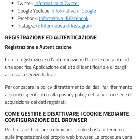
Twitter:
Informativa di Twitter
Google YouTube:
Informativa di Google
Facebook:
Informativa di Facebook
Instagram:
Informativa di Instagram
REGISTRAZIONE ED AUTENTICAZIONE
Registrazione e Autenticazione
Con la registrazione o l'autenticazione l'Utente consente ad
una specifica Applicazione del sito di identificarlo e di dargli
accesso a servizi dedicati.
Per conoscere la policy di trattamento dei dati, far riferimento
a quanto specificato dalla privacy policy del servizio in sede di
acquisizione dei dati registrati.
COME GESTIRE E DISATTIVARE I COOKIE MEDIANTE
CONFIGURAZIONE DEL BROWSER
Per limitare, bloccare o eliminare i cookie basta intervenire
sulle impostazioni del proprio web browser. La procedura varia