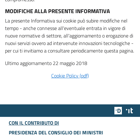
MODIFICHE ALLA PRESENTE INFORMATIVA
La presente Informativa sui cookie può subire modifiche nel
tempo - anche connesse all'eventuale entrata in vigore di
nuove normative di settore, all'aggiornamento o erogazione di
nuovi servizi ovvero ad intervenute innovazioni tecnologiche -
per cui ti invitiamo a consultare periodicamente questa pagina.
Ultimo aggiornamento 22 maggio 2018
Cookie Policy (pdf)
Team Dig
Des
CON IL CONTRIBUTO DI
PRESIDENZA DEL CONSIGLIO DEI MINISTRI