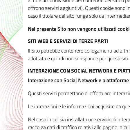
al fine di condivisione dei contenuti del sito o 
offrono servizi aggiuntivi). Questi cookie sono in
caso il titolare del sito funge solo da intermediar
Nel presente Sito non vengono utilizzati cookie
SITI WEB E SERVIZI DI TERZE PARTI
Il Sito potrebbe contenere collegamenti ad altri
adottata e quindi non si risponde per questi siti.
INTERAZIONE CON SOCIAL NETWORK E PIA
Interazione con Social Network e piattaforme
Questi servizi permettono di effettuare interazi
Le interazioni e le informazioni acquisite da qu
Nel caso in cui sia installato un servizio di inter
raccolga dati di traffico relativi alle pagine in cui