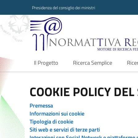
Presidenza del consiglio dei ministri
Normattiva Region
Il Progetto
Ricerca Semplice
Rice
current
COOKIE POLICY DEL 
Premessa
Informazioni sui cookie
Tipologia di cookie
Siti web e servizi di terze parti
Interazioni con Social Network e piattaforme 