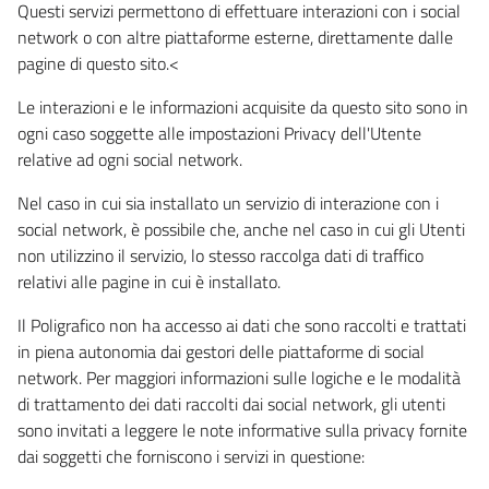
Questi servizi permettono di effettuare interazioni con i social
network o con altre piattaforme esterne, direttamente dalle
pagine di questo sito.<
Le interazioni e le informazioni acquisite da questo sito sono in
ogni caso soggette alle impostazioni Privacy dell'Utente
relative ad ogni social network.
Nel caso in cui sia installato un servizio di interazione con i
social network, è possibile che, anche nel caso in cui gli Utenti
non utilizzino il servizio, lo stesso raccolga dati di traffico
relativi alle pagine in cui è installato.
Il Poligrafico non ha accesso ai dati che sono raccolti e trattati
in piena autonomia dai gestori delle piattaforme di social
network. Per maggiori informazioni sulle logiche e le modalità
di trattamento dei dati raccolti dai social network, gli utenti
sono invitati a leggere le note informative sulla privacy fornite
dai soggetti che forniscono i servizi in questione: