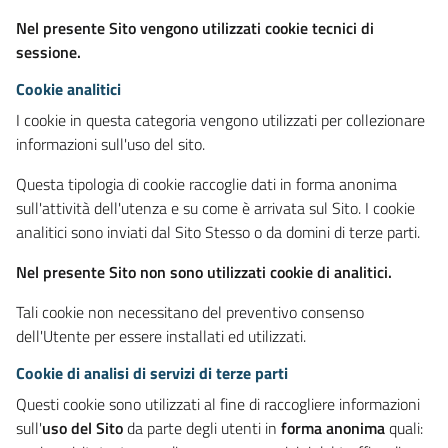
Nel presente Sito vengono utilizzati cookie tecnici di
sessione.
Cookie analitici
I cookie in questa categoria vengono utilizzati per collezionare
informazioni sull'uso del sito.
Questa tipologia di cookie raccoglie dati in forma anonima
sull'attività dell'utenza e su come è arrivata sul Sito. I cookie
analitici sono inviati dal Sito Stesso o da domini di terze parti.
Nel presente Sito non sono utilizzati cookie di analitici.
Tali cookie non necessitano del preventivo consenso
dell'Utente per essere installati ed utilizzati.
Cookie di analisi di servizi di terze parti
Questi cookie sono utilizzati al fine di raccogliere informazioni
sull'
uso del Sito
da parte degli utenti in
forma anonima
quali: