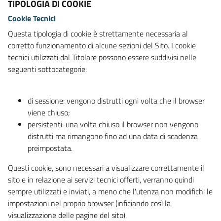
TIPOLOGIA DI COOKIE
Cookie Tecnici
Questa tipologia di cookie è strettamente necessaria al
corretto funzionamento di alcune sezioni del Sito. I cookie
tecnici utilizzati dal Titolare possono essere suddivisi nelle
seguenti sottocategorie:
di sessione: vengono distrutti ogni volta che il browser
viene chiuso;
persistenti: una volta chiuso il browser non vengono
distrutti ma rimangono fino ad una data di scadenza
preimpostata.
Questi cookie, sono necessari a visualizzare correttamente il
sito e in relazione ai servizi tecnici offerti, verranno quindi
sempre utilizzati e inviati, a meno che l'utenza non modifichi le
impostazioni nel proprio browser (inficiando così la
visualizzazione delle pagine del sito).