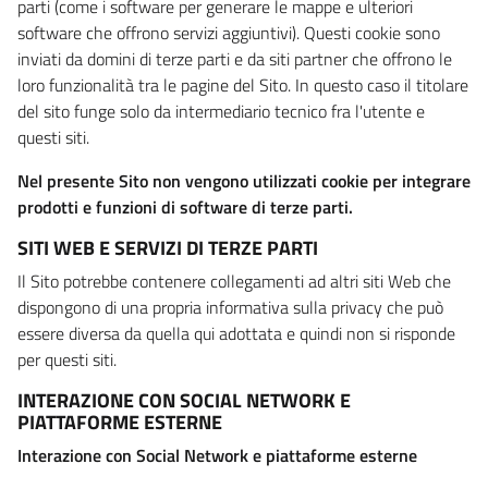
parti (come i software per generare le mappe e ulteriori
software che offrono servizi aggiuntivi). Questi cookie sono
inviati da domini di terze parti e da siti partner che offrono le
loro funzionalità tra le pagine del Sito. In questo caso il titolare
del sito funge solo da intermediario tecnico fra l'utente e
questi siti.
Nel presente Sito non vengono utilizzati cookie per integrare
prodotti e funzioni di software di terze parti.
SITI WEB E SERVIZI DI TERZE PARTI
Il Sito potrebbe contenere collegamenti ad altri siti Web che
dispongono di una propria informativa sulla privacy che può
essere diversa da quella qui adottata e quindi non si risponde
per questi siti.
INTERAZIONE CON SOCIAL NETWORK E
PIATTAFORME ESTERNE
Interazione con Social Network e piattaforme esterne