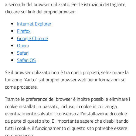
a seconda del browser utilizzato. Per le istruzioni dettagliate,
cliccare sul link del proprio browser:
Internet Explorer
Firefox
Google Chrome
Opera
Safari
Safari OS
Se il browser utilizzato non è tra quelli proposti, selezionare la
funzione "Aiuto" sul proprio browser web per informazioni su
come procedere.
Tramite le preferenze del browser è inoltre possibile eliminare i
cookie installati in passato, incluso il cookie in cui venga
eventualmente salvato il consenso all'installazione di cookie
da parte di questo sito. E' importante sapere che disabilitando
tutti i cookie, il funzionamento di questo sito potrebbe essere
compromesso.