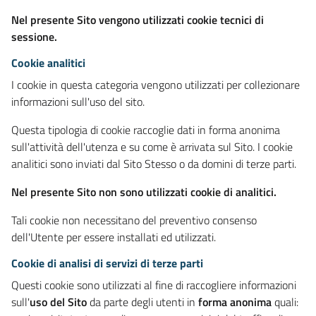
Nel presente Sito vengono utilizzati cookie tecnici di
sessione.
Cookie analitici
I cookie in questa categoria vengono utilizzati per collezionare
informazioni sull'uso del sito.
Questa tipologia di cookie raccoglie dati in forma anonima
sull'attività dell'utenza e su come è arrivata sul Sito. I cookie
analitici sono inviati dal Sito Stesso o da domini di terze parti.
Nel presente Sito non sono utilizzati cookie di analitici.
Tali cookie non necessitano del preventivo consenso
dell'Utente per essere installati ed utilizzati.
Cookie di analisi di servizi di terze parti
Questi cookie sono utilizzati al fine di raccogliere informazioni
sull'
uso del Sito
da parte degli utenti in
forma anonima
quali: