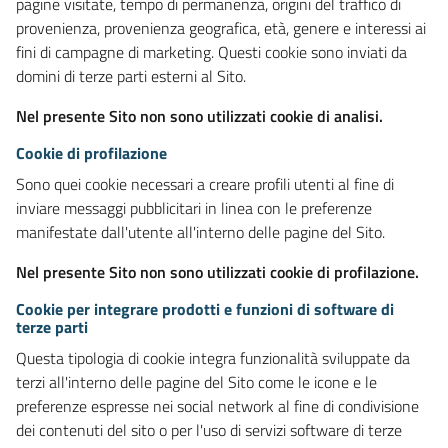
pagine visitate, tempo di permanenza, origini del traffico di
provenienza, provenienza geografica, età, genere e interessi ai
fini di campagne di marketing. Questi cookie sono inviati da
domini di terze parti esterni al Sito.
Nel presente Sito non sono utilizzati cookie di analisi.
Cookie di profilazione
Sono quei cookie necessari a creare profili utenti al fine di
inviare messaggi pubblicitari in linea con le preferenze
manifestate dall'utente all'interno delle pagine del Sito.
Nel presente Sito non sono utilizzati cookie di profilazione.
Cookie per integrare prodotti e funzioni di software di
terze parti
Questa tipologia di cookie integra funzionalità sviluppate da
terzi all'interno delle pagine del Sito come le icone e le
preferenze espresse nei social network al fine di condivisione
dei contenuti del sito o per l'uso di servizi software di terze