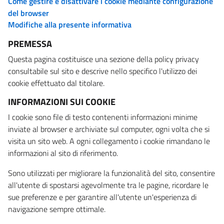
Come gestire e disattivare i cookie mediante configurazione
del browser
Modifiche alla presente informativa
PREMESSA
Questa pagina costituisce una sezione della policy privacy
consultabile sul sito e descrive nello specifico l'utilizzo dei
cookie effettuato dal titolare.
INFORMAZIONI SUI COOKIE
I cookie sono file di testo contenenti informazioni minime
inviate al browser e archiviate sul computer, ogni volta che si
visita un sito web. A ogni collegamento i cookie rimandano le
informazioni al sito di riferimento.
Sono utilizzati per migliorare la funzionalità del sito, consentire
all'utente di spostarsi agevolmente tra le pagine, ricordare le
sue preferenze e per garantire all'utente un'esperienza di
navigazione sempre ottimale.