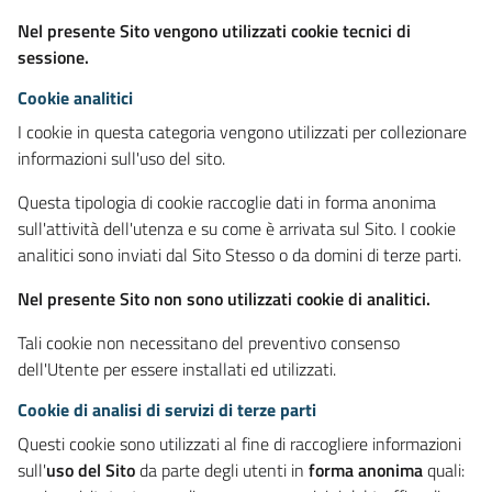
Nel presente Sito vengono utilizzati cookie tecnici di
sessione.
Cookie analitici
I cookie in questa categoria vengono utilizzati per collezionare
informazioni sull'uso del sito.
Questa tipologia di cookie raccoglie dati in forma anonima
sull'attività dell'utenza e su come è arrivata sul Sito. I cookie
analitici sono inviati dal Sito Stesso o da domini di terze parti.
Nel presente Sito non sono utilizzati cookie di analitici.
Tali cookie non necessitano del preventivo consenso
dell'Utente per essere installati ed utilizzati.
Cookie di analisi di servizi di terze parti
Questi cookie sono utilizzati al fine di raccogliere informazioni
sull'
uso del Sito
da parte degli utenti in
forma anonima
quali: