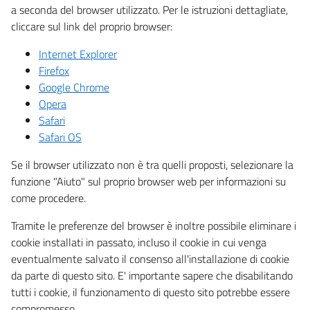
a seconda del browser utilizzato. Per le istruzioni dettagliate,
cliccare sul link del proprio browser:
Internet Explorer
Firefox
Google Chrome
Opera
Safari
Safari OS
Se il browser utilizzato non è tra quelli proposti, selezionare la
funzione "Aiuto" sul proprio browser web per informazioni su
come procedere.
Tramite le preferenze del browser è inoltre possibile eliminare i
cookie installati in passato, incluso il cookie in cui venga
eventualmente salvato il consenso all'installazione di cookie
da parte di questo sito. E' importante sapere che disabilitando
tutti i cookie, il funzionamento di questo sito potrebbe essere
compromesso.