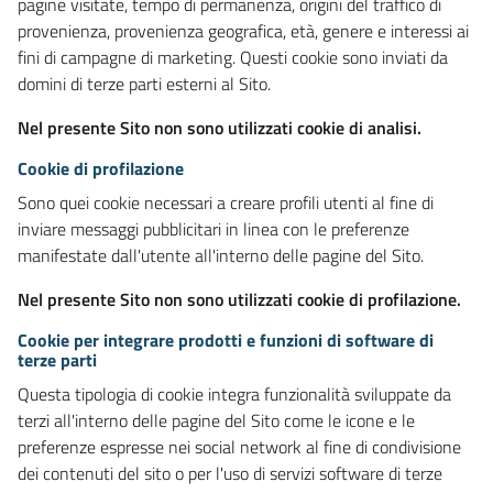
pagine visitate, tempo di permanenza, origini del traffico di
provenienza, provenienza geografica, età, genere e interessi ai
fini di campagne di marketing. Questi cookie sono inviati da
domini di terze parti esterni al Sito.
Nel presente Sito non sono utilizzati cookie di analisi.
Cookie di profilazione
Sono quei cookie necessari a creare profili utenti al fine di
inviare messaggi pubblicitari in linea con le preferenze
manifestate dall'utente all'interno delle pagine del Sito.
Nel presente Sito non sono utilizzati cookie di profilazione.
Cookie per integrare prodotti e funzioni di software di
terze parti
Questa tipologia di cookie integra funzionalità sviluppate da
terzi all'interno delle pagine del Sito come le icone e le
preferenze espresse nei social network al fine di condivisione
dei contenuti del sito o per l'uso di servizi software di terze