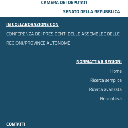
CAMERA DEI DEPUTATI
SENATO DELLA REPUBBLICA
IN COLLABORAZIONE CON
CONFERENZA DEI PRESIDENTI DELLE ASSEMBLEE DELLE
REGIONI/PROVINCE AUTONOME
NORMATTIVA REGIONI
Home
Ricerca semplice
Ricerca avanzata
Normattiva
CONTATTI